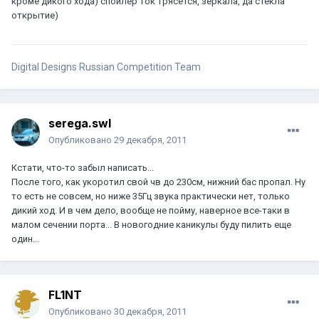
кроме дикого хода) спойлер ток трясется, зеркала, да стекла
открытие)
Digital Designs Russian Competition Team
serega.swl
Опубликовано
29 декабря, 2011
Кстати, что-то забыл написать...
После того, как укоротил свой чв до 230см, нижний бас пропал. Ну
то есть не совсем, но ниже 35Гц звука практически нет, только
дикий ход. И в чем дело, вообще не пойму, наверное все-таки в
малом сечении порта... В новогодние каникулы буду пилить еще
один...
FL1NT
Опубликовано
30 декабря, 2011