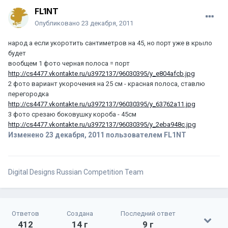
FL1NT
Опубликовано
23 декабря, 2011
народ а если укоротить сантиметров на 45, но порт уже в крыло
будет
вообщем 1 фото черная полоса = порт
http://cs4477.vkontakte.ru/u3972137/96030395/y_e804afcb.jpg
2 фото вариант укорочения на 25 см - красная полоса, ставлю
перегородка
http://cs4477.vkontakte.ru/u3972137/96030395/y_63762a11.jpg
3 фото срезаю боковушку короба - 45см
http://cs4477.vkontakte.ru/u3972137/96030395/y_2eba948c.jpg
Изменено
23 декабря, 2011
пользователем FL1NT
Digital Designs Russian Competition Team
Ответов
Создана
Последний ответ
412
14 г
9 г