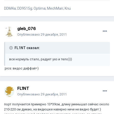
DDM4a; DD9515g; Optima; MechMan; Knu
gleb_076
Опубликовано
29 декабря, 2011
FL1NT сказал:
все нормуль стало, радует ухо и тело)))
:pics: видос даффай=)
FL1NT
Опубликовано
29 декабря, 2011
порт получается примерно 13*39см, длину уменьшал сейчас около
210-220 см думаю, на видюшке наверно ниче не видно будет:)