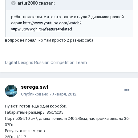
artur2000 сказал:
ребят подскажите что это такое откуда 2 динамика разной
серии
http://www.youtube.com/watch?
v=pwi3pwWghPo&feature=related
вопрос не понял, но там просто 2 разных саба
Digital Designs Russian Competition Team
serega.swl
Опубликовано
7 января, 2012
Ну вот, готов еще один коробок.
Габаритные размеры 85х75х35
Порт 505-510 см², длина тоннеля 240-245см, настройка вышла 36-
37Гц.
Результаты замеров:
25Гц - 131.7