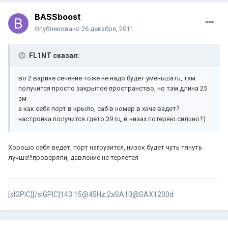
BASSboost
Опубликовано
26 декабря, 2011
FL1NT сказал:
во 2 варике сечение тоже не надо будет уменьшать, там
получится просто закрытое пространство, но там длина 25
см
а как себя порт в крыло, саб в номер в хэче ведет?
настройка получится гдето 39 гц, в низах потеряю сильно?)
Хорошо себя ведет, порт нагрузится, низок будет чуть тянуть
лучше!!!проверяли, давление не теряется
[sIGPIC][/sIGPIC]143.15@45Hz 2xSA10@SAX1200d