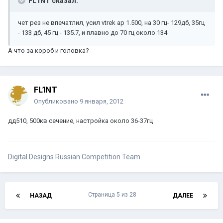
FL1NT сказал:
чет рез не впечатлил, усил vtrek ap 1.500, на 30 гц- 129дб, 35гц
- 133 дб, 45 гц - 135.7, и плавно до 70 гц около 134
А что за короб и головка?
FL1NT
Опубликовано
9 января, 2012
дд510, 500кв сечение, настройка около 36-37гц
Digital Designs Russian Competition Team
Страница 5 из 28
НАЗАД
ДАЛЕЕ