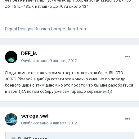
чет рез не впечатлил, усил vtrek ap 1.500, на 30 гц- 129дб, 35гц - 133
дб, 45 гц - 135.7, и плавно до 70 гц около 134
Digital Designs Russian Competition Team
DEF_is
Опубликовано
9 января, 2012
Люди помогите с расчетом четвертьволника на базе JBL GTO
1002D (боевой ящик)Да кстати это конечно смешно по поводу
боевого щика с этим дином,но это просто что бы мне разобраться
в этом:)))А потом соберу уже сам гараздо серьезней:)))
serega.swl
Опубликовано
9 января, 2012