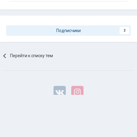
Подписчики
2
Перейти к списку тем
Язык
© 2008-2022 BassClub.ru™. Все права защищены.
Powered by Invision Community