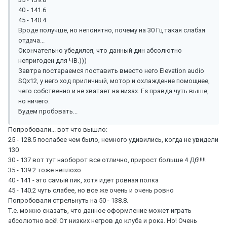
40 - 141.6
45 - 140.4
Вроде получше, но непонятно, почему на 30 Гц такая слабая
отдача...
Окончательно убедился, что данный дин абсолютно
непригоден для ЧВ.)))
Завтра постараемся поставить вместо него Elevation audio
SQx12, у него ход приличный, мотор и охлаждение помощнее,
чего собственно и не хватает на низах. Fs правда чуть выше,
но ничего.
Будем пробовать...
Попробовали... вот что вышло:
25 - 128.5 послабее чем было, немного удивились, когда не увидели
130
30 - 137 вот тут наоборот все отлично, прирост больше 4 Дб!!!!!
35 - 139.2 тоже неплохо
40 - 141 - это самый пик, хотя идет ровная полка
45 - 140.2 чуть слабее, но все же очень и очень ровно
Попробовали стрельнуть на 50 - 138.8.
Т.е. можно сказать, что данное оформление может играть
абсолютно всё! От низких негров до клуба и рока. Но! Очень