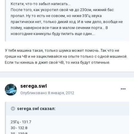
Кстати, что-то забыл написать...
После того, как укоротил свой чв до 230см, нижний бас
пропал. Ну то есть не совсем, но ниже 35Гц звука
практически нет, только дикий ход. И в чем дело, вообще не
пойму, наверное все-таки в малом сечении порта... В
новогодние каникулы буду пилить еще один...
У тебя машина такая, только шумка может помочь. Так что не
греши на ЧВ и не зацикливайся на опыте только с одной машиной.
Если ты кинешь в джип свой ЧВ, то низа будут отличные.
serega.swl
Опубликовано
8 января, 2012
serega.swl сказал:
25Гц - 131.7
30 - 132.8
35 - 139.8