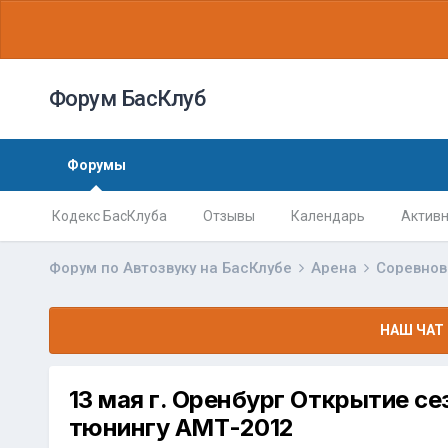
Форум БасКлуб
Форумы
Кодекс БасКлуба
Отзывы
Календарь
Активн
Форум по Автозвуку на БасКлубе
Арена
Соревно
НАШ ЧАТ 
13 мая г. Оренбург Открытие се
тюнингу АМТ-2012