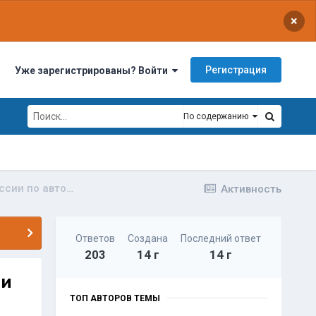
×
Регистрация
Уже зарегистрированы? Войти
По содержанию
13 мая г. Оренбург Открытие сезона Чемпионата России по автозвуку и тюнингу АМТ-2012
Активность
Ответов
Создана
Последний ответ
203
14 г
14 г
 и
ТОП АВТОРОВ ТЕМЫ