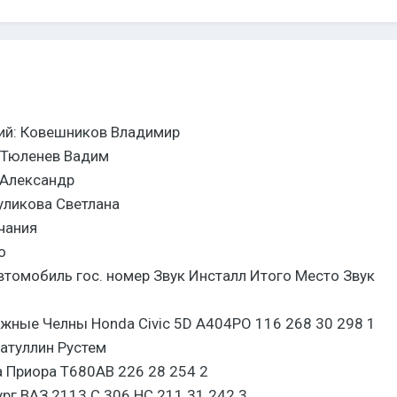
ий: Ковешников Владимир
 Тюленев Вадим
 Александр
уликова Светлана
учания
о
томобиль гос. номер Звук Инсталл Итого Место Звук
жные Челны Honda Civic 5D А404РО 116 268 30 298 1
атуллин Рустем
а Приора Т680АВ 226 28 254 2
рг ВАЗ 2113 С 306 НС 211 31 242 3