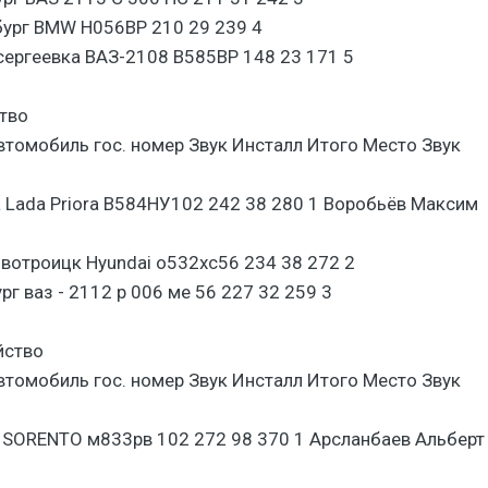
бург BMW Н056ВР 210 29 239 4
сергеевка ВАЗ-2108 В585ВР 148 23 171 5
тво
томобиль гос. номер Звук Инсталл Итого Место Звук
 Lada Priora В584НУ102 242 38 280 1 Воробьёв Максим
вотроицк Hyundai о532хс56 234 38 272 2
г ваз - 2112 р 006 ме 56 227 32 259 3
йство
томобиль гос. номер Звук Инсталл Итого Место Звук
A SORENTO м833рв 102 272 98 370 1 Арсланбаев Альберт