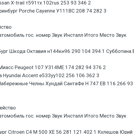
ssan X-trail т591тх 102rus 253 93 346 2
ринбург Porche Cayenne У111ВС 208 74 282 3
ство
томобиль гос. номер Звук Инсталл Итого Место Звук
бург Шкода Октавия н144кн96 290 104 394 1 Субботина 
Миасс Peugeot 107 У314МЕ 174 282 94 376 2
 Hyundai Accent е533уу102 256 106 362 3
Набережные Челны Хундай СантаФе Н 747 ЕВ 116 266 93
ейство
томобиль гос. номер Звук Инсталл Итого Место Звук
рг Citroen C4 M 500 XE 56 281 121 402 1 Кулешов Юрий