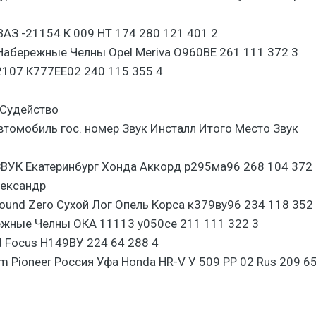
ВАЗ -21154 К 009 НТ 174 280 121 401 2
Набережные Челны Opel Meriva О960ВЕ 261 111 372 3
2107 К777ЕЕ02 240 115 355 4
Судейство
томобиль гос. номер Звук Инсталл Итого Место Звук
ЗВУК Екатеринбург Хонда Аккорд р295ма96 268 104 372 
лександр
und Zero Сухой Лог Опель Корса к379ву96 234 118 352
ежные Челны ОКА 11113 у050се 211 111 322 3
d Focus Н149ВУ 224 64 288 4
 Pioneer Россия Уфа Honda HR-V У 509 РР 02 Rus 209 6