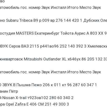
тво
томобиль гос. номер Звук Инсталл Итого Место Звук
о Subaru Tribeca B9 р 009 вр 276 144 420 1 Дубских Ол
остудия MASTERS Екатеринбург Тойота Аурис А 803 ХХ 9
ЗВУК Серов ВАЗ 2115 р441во96 252 140 392 3 Хмелевск
евартовск Mitsubishi Outlander ХL х646ух 86 205 132 3
томобиль гос. номер Звук Инсталл Итого Место Звук
 ЗВУК В.Пышма Пежо 206 к 011 кт 96 287 60 347 1
анин Пётр
 Nissan X-trail т923ов102 280 60 340 2
а Opel Zafira Е 406 СМ 251 49 300 3