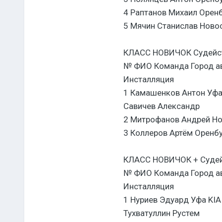
4 Раптанов Михаил Орен
5 Мячин Станислав Ново
КЛАСС НОВИЧОК Судейс
№ ФИО Команда Город ав
Инсталляция
1 Камашенков Антон Уфа
Савичев Александр
2 Митрофанов Андрей Но
3 Коллеров Артём Оренбур
КЛАСС НОВИЧОК + Суде
№ ФИО Команда Город ав
Инсталляция
1 Нуриев Эдуард Уфа KI
Тухватуллин Рустем