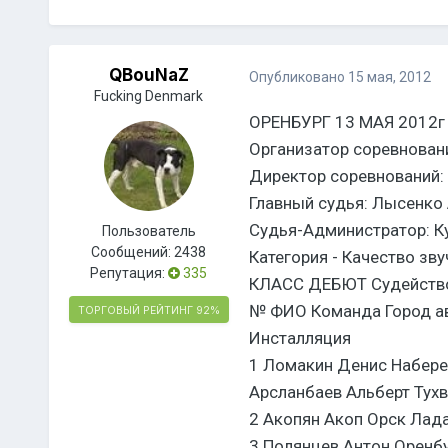
QBouNaZ
Опубликовано
15 мая, 2012
Fucking Denmark
ОРЕНБУРГ 13 МАЯ 2012г
Организатор соревнован
Директор соревнований:
Главный судья: Лысенко
Судья-Администратор: К
Пользователь
Сообщений:
2438
Категория - Качество зв
Репутация:
335
КЛАСС ДЕБЮТ Судейств
№ ФИО Команда Город ав
ТОРГОВЫЙ РЕЙТИНГ
92%
Инсталляция
1 Ломакин Денис Набере
Арсланбаев Альберт Тухв
2 Акопян Акоп Орск Лад
3 Полянцев Антон Оренбу