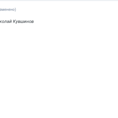
изменено)
колай Кувшинов