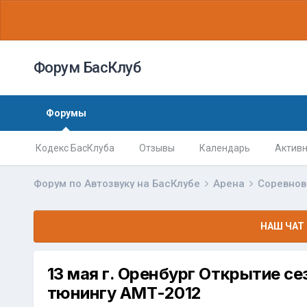
Форум БасКлуб
Форумы
Кодекс БасКлуба
Отзывы
Календарь
Активн
Форум по Автозвуку на БасКлубе
Арена
Соревно
НАШ ЧАТ 
13 мая г. Оренбург Открытие се
тюнингу АМТ-2012