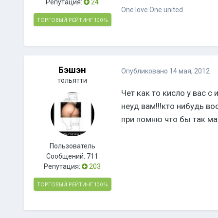
Репутация:
24
One love One united
ТОРГОВЫЙ РЕЙТИНГ
100%
Бэшэн
Опубликовано
14 мая, 2012
тольятти
Чет как то кисло у вас с
неуд вам!!!кто нибудь в
при помню что бы так м
Пользователь
Сообщений:
711
Репутация:
203
ТОРГОВЫЙ РЕЙТИНГ
100%