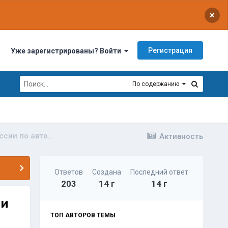
×
Регистрация
Уже зарегистрированы? Войти
По содержанию
13 мая г. Оренбург Открытие сезона Чемпионата России по автозвуку и тюнингу АМТ-2012
Активность
Ответов
Создана
Последний ответ
203
14 г
14 г
 и
ТОП АВТОРОВ ТЕМЫ