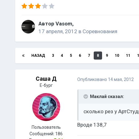
Автор
Vasom
,
17 апреля, 2012
в
Соревнования
НАЗАД
3
4
5
6
7
8
9
10
11
Саша Д
Опубликовано
14 мая, 2012
Е-бург
Маклай сказал:
сколько рез у АртСтуди
Вроде 138,7
Пользователь
Сообщений:
186