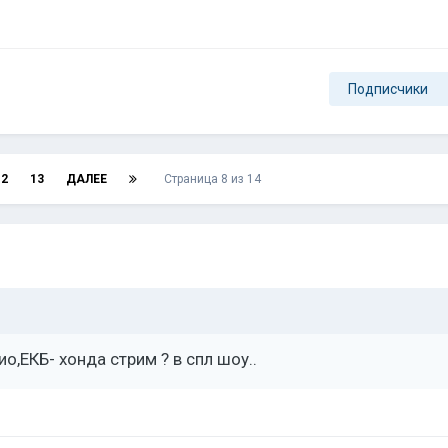
Подписчики
12
13
ДАЛЕЕ
Страница 8 из 14
о,ЕКБ- хонда стрим ? в спл шоу..