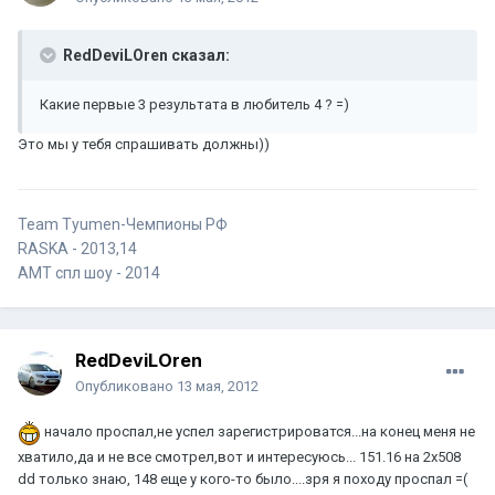
RedDeviLOren сказал:
Какие первые 3 результата в любитель 4 ? =)
Это мы у тебя спрашивать должны))
Team Tyumen-Чемпионы РФ
RASKA - 2013,14
AMT спл шоу - 2014
RedDeviLOren
Опубликовано
13 мая, 2012
начало проспал,не успел зарегистрироватся...на конец меня не
хватило,да и не все смотрел,вот и интересуюсь... 151.16 на 2х508
dd только знаю, 148 еще у кого-то было....зря я походу проспал =(