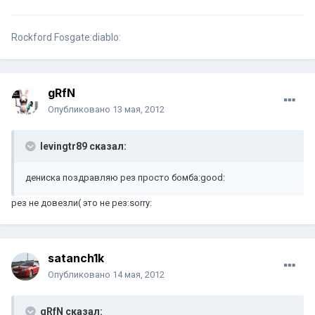
Rockford Fosgate:diablo:
gRfN
Опубликовано
13 мая, 2012
levingtr89 сказал:
дениска поздравляю рез просто бомба:good:
рез не довезли( это не рез:sorry:
satanch1k
Опубликовано
14 мая, 2012
gRfN сказал: