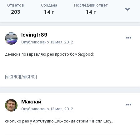
Ответов
Создана
Последний ответ
203
14 г
14 г
levingtr89
Опубликовано
13 мая, 2012
дениска поздравляю рез просто бомба:good:
[sIGPIC][/sIGPIC]
Маклай
Опубликовано
13 мая, 2012
сколько рез у АртСтудио,ЕКБ- хонда стрим ? в спл шоу..