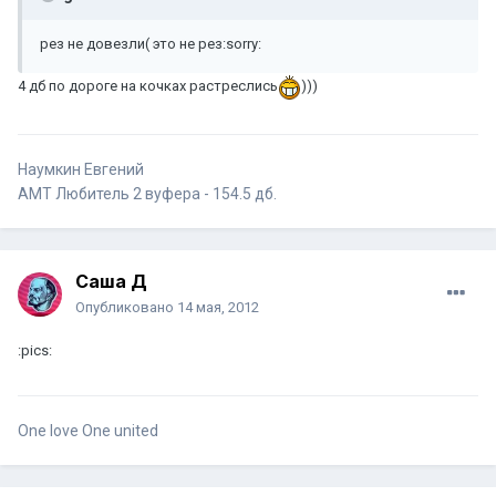
рез не довезли( это не рез:sorry:
4 дб по дороге на кочках растреслись
)))
Наумкин Евгений
АМТ Любитель 2 вуфера - 154.5 дб.
Саша Д
Опубликовано
14 мая, 2012
:pics:
One love One united