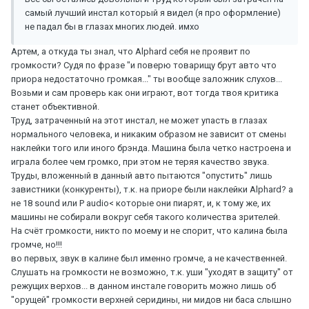
самый лучший инстал который я видел (я про оформление)
не падал бы в глазах многих людей. имхо
Артем, а откуда ты знал, что Alphard себя не проявит по
громкости? Судя по фразе "и поверю товарищу брут авто что
приора недостаточно громкая..." ты вообще заложник слухов...
Возьми и сам проверь как они играют, вот тогда твоя критика
станет объективной.
Труд, затраченный на этот инстал, не может упасть в глазах
нормального человека, и никаким образом не зависит от смены
наклейки того или иного брэнда. Машина была четко настроена и
играла более чем громко, при этом не теряя качество звука.
Труды, вложенный в данный авто пытаются "опустить" лишь
завистники (конкуренты), т.к. на приоре были наклейки Alphard? а
не 18 sound или P audio< которые они пиарят, и, к тому же, их
машины не собирали вокруг себя такого количества зрителей.
На счёт громкости, никто по моему и не спорит, что калина была
громче, но!!!
во первых, звук в калине был именно громче, а не качественней.
Слушать на громкости не возможно, т.к. уши "уходят в защиту" от
режущих верхов... в данном инстале говорить можно лишь об
"орущей" громкости верхней серидины, ни мидов ни баса слышно