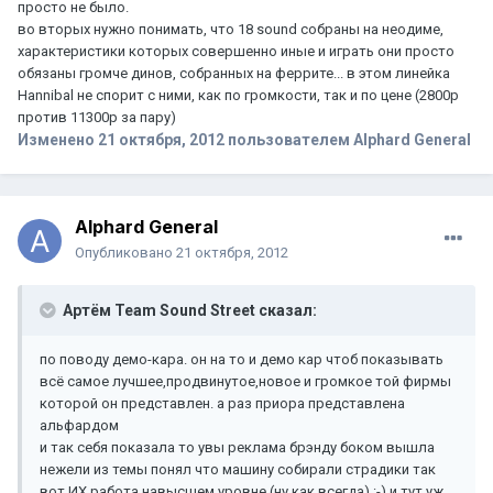
просто не было.
во вторых нужно понимать, что 18 sound собраны на неодиме,
характеристики которых совершенно иные и играть они просто
обязаны громче динов, собранных на феррите... в этом линейка
Hannibal не спорит с ними, как по громкости, так и по цене (2800р
против 11300р за пару)
Изменено
21 октября, 2012
пользователем Alphard General
Alphard General
Опубликовано
21 октября, 2012
Артём Team Sound Street сказал:
по поводу демо-кара. он на то и демо кар чтоб показывать
всё самое лучшее,продвинутое,новое и громкое той фирмы
которой он представлен. а раз приора представлена
альфардом
и так себя показала то увы реклама брэнду боком вышла
нежели из темы понял что машину собирали страдики так
вот ИХ работа навысшем уровне (ну как всегда) :-) и тут уж