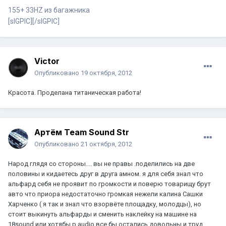
155+ 33HZ из багажника
[sIGPIC][/sIGPIC]
Victor
Опубликовано
19 октября, 2012
Красота. Проделана титаническая работа!
Артём Team Sound Str
Опубликовано
21 октября, 2012
Народ глядя со стороны.... вы не правы .поделились на две
половины и кидаетесь друг в друга амном. я для себя знал что
альфард себя не проявит по громкости и поверю товарищу брут
авто что приора недостаточно громкая нежели калина Сашки
Харченко ( я так и знал что взорвёте площадку, молодцы), но
стоит выкинуть альфарды и сменить наклейку на машине на
18sound или хотябы p.audio все бы остались довольны и труд