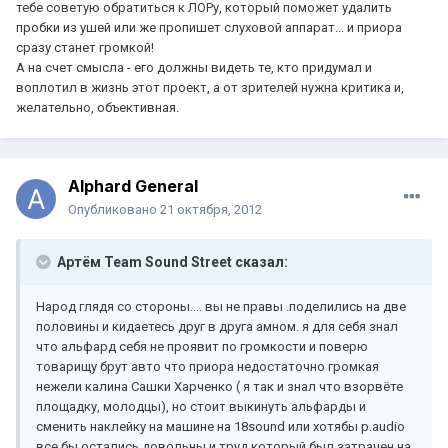
тебе советую обратиться к ЛОРу, который поможет удалить
пробки из ушей или же пропишет слуховой аппарат... и приора
сразу станет громкой!
А на счет смысла - его должны видеть те, кто придумал и
воплотил в жизнь этот проект, а от зрителей нужна критика и,
желательно, объективная.
Alphard General
Опубликовано
21 октября, 2012
Артём Team Sound Street сказал:
Народ глядя со стороны.... вы не правы .поделились на две
половины и кидаетесь друг в друга амном. я для себя знал
что альфард себя не проявит по громкости и поверю
товарищу брут авто что приора недостаточно громкая
нежели калина Сашки Харченко ( я так и знал что взорвёте
площадку, молодцы), но стоит выкинуть альфарды и
сменить наклейку на машине на 18sound или хотябы p.audio
все бы остались довольны и труд который был затрачен на