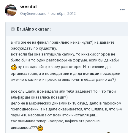
werdal
Опубликовано
4 октября, 2012
BrutAino сказал:
а что же ее на финал правильно не качнули?) на давайте
рассуждать по существу.
вот если бы она заглушила калину, то никаких споров не
было бы! а то одни разговоры на форуме. если бы да кабы
ну так сделайте, к чему разговоры. И в течении дня
организаторы, а в последствии и дяди
полицаи
подходили
именно к калине, и просили выключить её....странно да?)
все слышали, все видели или тебя задевает то, что твои
альфарды оказались позади?)
дело не в мифических динамиках 18 саунд, дело в пафосном
преподнесении, а на деле оказывается, что шляпа, и, что 3-4
пары 410 насовывают всей этой инсталляции...
так внимание теперь вопрос, нафига эта россыпь
динамиков???