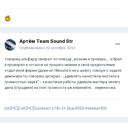
Артём Team Sound Str
Опубликовано
22 октября, 2012
товарищ альфард генерал. по поводу ,,возьми и проверь,, - и брал
и проверял и остался не лучшего мнения и своё предпочтение
отдал иной фирме (даже не 18sound и не p.audio) .говоря о задаче
демокара ты говориш цитирую - ,,удивлять качеством инстала и
громкостью звука'' -- качеством работы удивили мастера своего
дела (страдики) на счет громкости уж извиняйте.... неувязочка.
[sIGPIC][/sIGPIC]Sundown z18v.3+ Skar4500+Hawker400