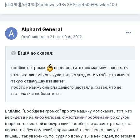
[sIGPIC][/sIGPIC]Sundown z18v.3+ Skar4500+Hawker400
Alphard General
Опубликовано
21 октября, 2012
BrutAino сказал:
вообще не громко
перелопатить всю машину....насовать
столько динамиков...куда только угодно...и чтобы это имело
такую отдачу....ну извините...
просто не вижу смысла данного инсталла...разве, что не
включать и любоваться....
BrutAino, "Вообще не громко" про эту машину мог сказать тот, кто
не сидел в ней, либо человек с жесткими проблемами со слухом
(вариант нечестной конкуренции я вообще не рассматриваю, т.к.
парень ты, без сомнений, порядочный!)... раз про машину ты
пишешь так уверенно, то, судя по всему, ты в ней сидел, по этому я