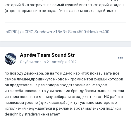
который был затрачен на самый лучший инстал который я видел
(я про оформление) не падал бы в глазах многих людей. имхо
[sIGPIC][/sIGPIC]Sundown z18v.3+ Skar4500+Hawker400
Артём Team Sound Str
Опубликовано
21 октября, 2012
по поводу демо-кара. он на то и демо кар чтоб показывать всё
самое лучшее,продвинутое,новое и громкое той фирмы которой
он представлен. а раз приора представлена альфардом
и так себя показала то увы реклама брэнду боком вышла нежели
из темы понял что машину собирали страдики так вот ИХ работа
навысшем уровне (ну как всегда) :-) и тут уж явно мастерство
исполнения ненуждаеться в рекламе. а хотя маленькой подписи
desighn by stradivari не хватает