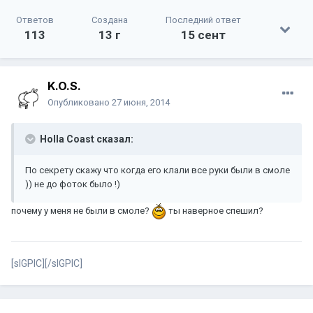
Ответов
Создана
Последний ответ
113
13 г
15 сент
K.O.S.
Опубликовано
27 июня, 2014
Holla Coast сказал:
По секрету скажу что когда его клали все руки были в смоле
)) не до фоток было !)
почему у меня не были в смоле?
ты наверное спешил?
[sIGPIC][/sIGPIC]