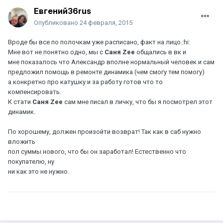
Евгений36rus
Опубликовано
24 февраля, 2015
Вроде бы все по полочкам уже расписано, факт на лицо.:hi:
Мне вот не понятно одно, мы с
Саня Zee
общались в вк и
мне показалось что Александр вполне нормальный человек и сам
предложил помощь в ремонте динамика (чем смогу тем помогу)
а конкретно про катушку и за работу готов что то
компенсировать.
К стати
Саня Zee
сам мне писал в личку, что бы я посмотрел этот
динамик.
По хорошему, должен произойти возврат! Так как в саб нужно
вложить
пол суммы нового, что бы он заработал! Естественно что
покупателю, ну
ни как это не нужно.