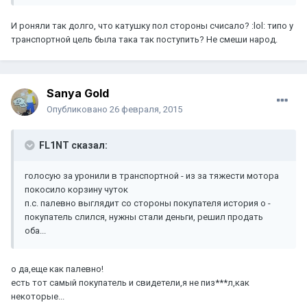
И роняли так долго, что катушку пол стороны счисало? :lol: типо у
транспортной цель была така так поступить? Не смеши народ.
Sanya Gold
Опубликовано
26 февраля, 2015
FL1NT сказал:
голосую за уронили в транспортной - из за тяжести мотора
покосило корзину чуток
п.с. палевно выглядит со стороны покупателя история о -
покупатель слился, нужны стали деньги, решил продать
оба...
о да,еще как палевно!
есть тот самый покупатель и свидетели,я не пиз***л,как
некоторые...