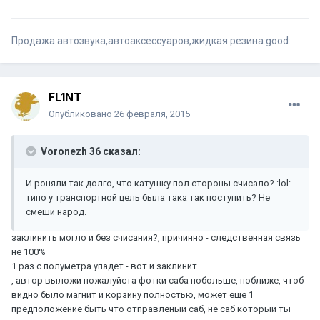
Продажа автозвука,автоаксессуаров,жидкая резина:good:
FL1NT
Опубликовано
26 февраля, 2015
Voronezh 36 сказал:
И роняли так долго, что катушку пол стороны счисало? :lol:
типо у транспортной цель была така так поступить? Не
смеши народ.
заклинить могло и без счисания?, причинно - следственная связь
не 100%
1 раз с полуметра упадет - вот и заклинит
, автор выложи пожалуйста фотки саба побольше, поближе, чтоб
видно было магнит и корзину полностью, может еще 1
предположение быть что отправленый саб, не саб который ты