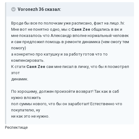
Voronezh 36 сказал:
Вроде бы все по полочкам уже расписано, факт на лицо.:hi:
Мне вот не понятно одно, мы с
Саня Zee
общались в вк и
мне показалось что Александр вполне нормальный человек
и сам предложил помощь в ремонте динамика (чем смогу тем
помогу)
а конкретно про катушку и за работу готов что то
компенсировать.
К стати
Саня Zee
сам мне писал в личку, что бы я посмотрел
этот
динамик.
По хорошему, должен произойти возврат! Так как в саб
нужно вложить
пол суммы нового, что бы он заработал! Естественно что
покупателю, ну
ни как это не нужно.
Респектище