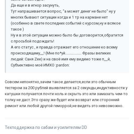
Да еще и в игнор засунуть,
Тут напрашивается вопрос, "а может денег не было" ну у
многих бывают ситуации когда и 1 тр на кармане нет
(особенно в свете последних событий с курсом,ну и всякое
такое )
Ну и в этой ситуации можно было бы договорится,обратится
с просьбой подождать!
А его статус , и правда отражает его отношение ко всему
происходящему,,,,! (Мне по*уй.................. Фразы великих
людей: Саня Zee) и на своё имя ему видимо тоже п,,,,й,
Субъективно моё ИМХО :pardon:
Совсем непонятно,зачем такое делается,если это обычным
тестером за 200 рублей выявляется за 2 секунды,индуктивности у
катушки получается почти ноль и скрыть это или замазать чем-то
толку не даст.Это сразу же будет или возврат или сторонний
ремонт или любой другой геморрой,не видеть это невозможно.
Техподдержка по сабам и усилителям DD