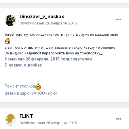
Dinozavr_v_noskax
Опубликовано
26 февраля, 2015
basshead
, ну про индуктивность тут на форуме не каждый знает
а вот сопротивление,,, да и замазать такую катуху не реально!
Он видимо надеялся перебросить вину на траспортку,,,
Изменено
26 февраля, 2015
пользователем
Dinozavr_v_noskax
Ремонт усилков
Ветер в харю! YAHOO - ярю!
FL1NT
Опубликовано
26 февраля, 2015