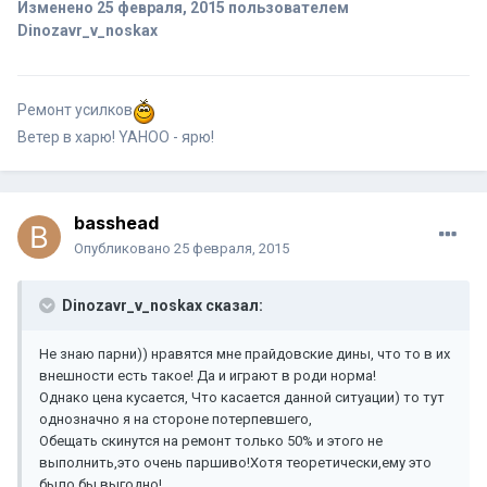
Изменено
25 февраля, 2015
пользователем
Dinozavr_v_noskax
Ремонт усилков
Ветер в харю! YAHOO - ярю!
basshead
Опубликовано
25 февраля, 2015
Dinozavr_v_noskax сказал:
Не знаю парни)) нравятся мне прайдовские дины, что то в их
внешности есть такое! Да и играют в роди норма!
Однако цена кусается, Что касается данной ситуации) то тут
однозначно я на стороне потерпевшего,
Обещать скинутся на ремонт только 50% и этого не
выполнить,это очень паршиво!Хотя теоретически,ему это
было бы выгодно!