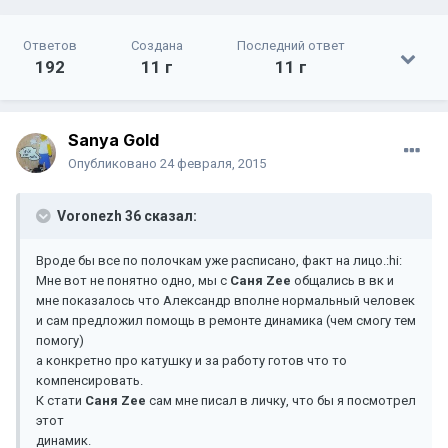
Ответов
Создана
Последний ответ
192
11 г
11 г
Sanya Gold
Опубликовано
24 февраля, 2015
Voronezh 36 сказал:
Вроде бы все по полочкам уже расписано, факт на лицо.:hi:
Мне вот не понятно одно, мы с
Саня Zee
общались в вк и
мне показалось что Александр вполне нормальный человек
и сам предложил помощь в ремонте динамика (чем смогу тем
помогу)
а конкретно про катушку и за работу готов что то
компенсировать.
К стати
Саня Zee
сам мне писал в личку, что бы я посмотрел
этот
динамик.