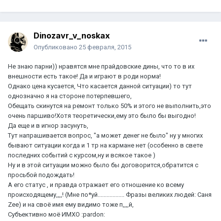
Dinozavr_v_noskax
Опубликовано
25 февраля, 2015
Не знаю парни)) нравятся мне прайдовские дины, что то в их
внешности есть такое! Да и играют в роди норма!
Однако цена кусается, Что касается данной ситуации) то тут
однозначно я на стороне потерпевшего,
Обещать скинутся на ремонт только 50% и этого не выполнить,это
очень паршиво!Хотя теоретически,ему это было бы выгодно!
Да еще и в игнор засунуть,
Тут напрашивается вопрос, "а может денег не было" ну у многих
бывают ситуации когда и 1 тр на кармане нет (особенно в свете
последних событий с курсом,ну и всякое такое )
Ну и в этой ситуации можно было бы договорится,обратится с
просьбой подождать!
А его статус , и правда отражает его отношение ко всему
происходящему,,,,! (Мне по*уй.................. Фразы великих людей: Саня
Zee) и на своё имя ему видимо тоже п,,,,й,
Субъективно моё ИМХО :pardon: