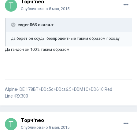
Торч'neo
Опубликовано
8 мая, 2015
evgen063 сказал:
да берет он ссуды безпроцентные таким образом походу
Да гандон он 100% таким образом.
Alpine-iDE 178BT+DDc5d+DDcs6.5+DDM1C+DD610 Red
Line+RX300
Торч'neo
Опубликовано
8 мая, 2015