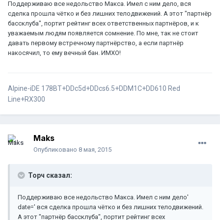
Поддерживаю все недольство Макса. Имел с ним дело, вся
сделка прошла чётко и без лишних телодвижений. А этот "партнёр
бассклуба", портит рейтинг всех ответственных партнёров, и к
уважаемым людям появляется сомнение. По мне, так не стоит
давать первому встречному партнёрство, а если партнёр
накосячил, то ему вечный бан. ИМХО!
Alpine-iDE 178BT+DDc5d+DDcs6.5+DDM1C+DD610 Red
Line+RX300
Maks
Опубликовано
8 мая, 2015
Торч сказал:
Поддерживаю все недольство Макса. Имел с ним дело'
date=' вся сделка прошла чётко и без лишних телодвижений.
А этот "партнёр бассклуба", портит рейтинг всех