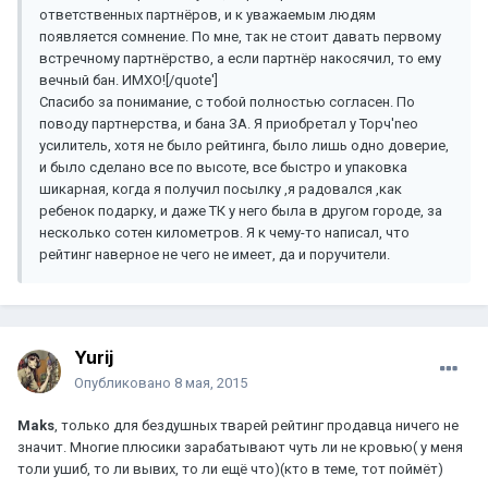
ответственных партнёров, и к уважаемым людям
появляется сомнение. По мне, так не стоит давать первому
встречному партнёрство, а если партнёр накосячил, то ему
вечный бан. ИМХО![/quote']
Спасибо за понимание, с тобой полностью согласен. По
поводу партнерства, и бана ЗА. Я приобретал у Торч'neo
усилитель, хотя не было рейтинга, было лишь одно доверие,
и было сделано все по высоте, все быстро и упаковка
шикарная, когда я получил посылку ,я радовался ,как
ребенок подарку, и даже ТК у него была в другом городе, за
несколько сотен километров. Я к чему-то написал, что
рейтинг наверное не чего не имеет, да и поручители.
Yurij
Опубликовано
8 мая, 2015
Maks
, только для бездушных тварей рейтинг продавца ничего не
значит. Многие плюсики зарабатывают чуть ли не кровью( у меня
толи ушиб, то ли вывих, то ли ещё что)(кто в теме, тот поймёт)