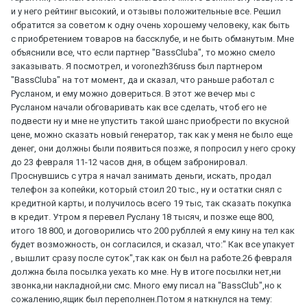
и у него рейтинг высокий, и отзывы положительные все. Решил
обратится за советом к одну очень хорошему человеку, как быть
с приобретением товаров на бассклубе, и не быть обманутым. Мне
объяснили все, что если партнер "BassCluba", то можно смело
заказывать. Я посмотрел, и voronezh36russ был партнером
"BassCluba" на тот момент, да и сказал, что раньше работал с
Русланом, и ему можно довериться. В этот же вечер мы с
Русланом начали обговаривать как все сделать, чтоб его не
подвести ну и мне не упустить такой шанс приобрести по вкусной
цене, можно сказать новый генератор, так как у меня не было еще
денег, они должны были появиться позже, я попросил у него сроку
до 23 февраля 11-12 часов дня, в общем забронировал.
Проснувшись с утра я начал занимать деньги, искать, продал
телефон за копейки, который стоил 20 тыс., ну и остатки снял с
кредитной карты, и получилось всего 19 тыс, так сказать покупка
в кредит. Утром я перевел Руслану 18 тысяч, и позже еще 800,
итого 18 800, и договорились что 200 рубллей я ему кину на тел как
будет возможность, он согласился, и сказал, что:" Как все упакует
, вышлит сразу после суток",так как он был на работе.26 февраля
должна была посылка уехать ко мне. Ну в итоге посылки нет,ни
звонка,ни накладной,ни смс. Много ему писал на "BassClub",но к
сожалению,ящик был переполнен.Потом я наткнулся на тему: