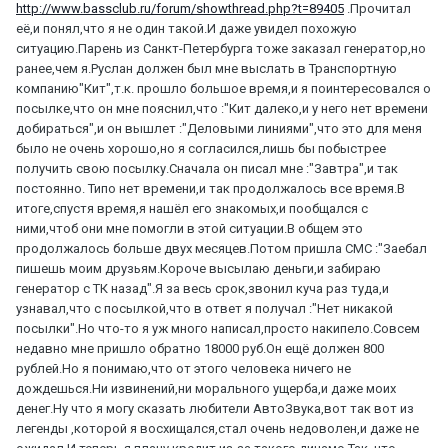
http://www.bassclub.ru/forum/showthread.php?t=89405
.Прочитал
её,и понял,что я не один такой.И даже увидел похожую
ситуацию.Парень из Санкт-Петербурга тоже заказал генератор,но
ранее,чем я.Руслан должен был мне выслать в Транспортную
компанию"Кит",т.к. прошло большое время,и я поинтересовался о
посылке,что он мне пояснил,что :"Кит далеко,и у него нет времени
добираться",и он вышлет :"Деловыми линиями",что это для меня
было не очень хорошо,но я согласился,лишь бы побыстрее
получить свою посылку.Сначала он писал мне :"Завтра",и так
постоянно. Типо нет времени,и так продолжалось все время.В
итоге,спустя время,я нашёл его знакомых,и пообщался с
ними,чтоб они мне помогли в этой ситуации.В общем это
продолжалось больше двух месяцев.Потом пришла СМС :"Заебал
пишешь моим друзьям.Короче высылаю деньги,и забираю
генератор с ТК назад".Я за весь срок,звонил куча раз туда,и
узнавал,что с посылкой,что в ответ я получал :"Нет никакой
посылки".Но что-то я уж много написал,просто накипело.Совсем
недавно мне пришло обратно 18000 руб.Он ещё должен 800
рублей.Но я понимаю,что от этого человека ничего не
дождешься.Ни извинений,ни морального ущерба,и даже моих
денег.Ну что я могу сказать любители АвтоЗвука,вот так вот из
легенды ,которой я восхищался,стал очень недоволен,и даже не