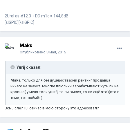
2Ural as-d12.3 + DD m1c = 144,8dB
[sIGPIC][/sIGPIC]
Maks
Опубликовано
8 мая, 2015
Yurij сказал:
Maks
, только для бездушных тварей рейтинг продавца
ничего не значит. Многие плюсики зарабатывают чуть ли не
кровью( у меня толи ушиб, то ли вывих, то ли ещё что)(кто в
теме, тот поймёт)
Всмысле? Ты сейчас в мою сторону это адресовал?