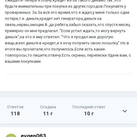
ожидал.И теперь я плачу кредит из-за такого динамо.Так ,что
будьте внимательны при покупке из других городов.Покупайте у
проверенных. За.За всё это время,что я ждал,у меня только одни
потери,т.е. деньги,кредит.нет генератора,деньги на
связь,нервы,эмоции.А ,да ребята,забыл сказать,что спустя месяц
примерно он мне предлагал :"Если устал ждать,то могу вернуть
деньги",на что я ему ответил :"Что я продал мне дорогую
вещь,взял деньги в кредит,и я хочу получить свою посылку".Но в
итоге вы прочитали,что получилось.Если есть какие-
товпоросы,то пишите,отвечу.Есть скрины, переписки.Удачи вам, с
вашими покупками.
Ответов
Создана
Последний ответ
118
11 г
10 г
evgen063