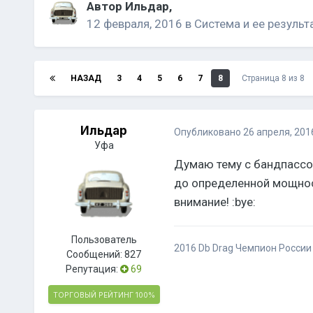
Автор
Ильдар
,
12 февраля, 2016
в
Система и ее результ
НАЗАД
3
4
5
6
7
8
Страница 8 из 8
Ильдар
Опубликовано
26 апреля, 201
Уфа
Думаю тему с бандпассом
до определенной мощности
внимание! :bye:
Пользователь
2016 Db Drag Чемпион России 
Сообщений:
827
Репутация:
69
ТОРГОВЫЙ РЕЙТИНГ
100%