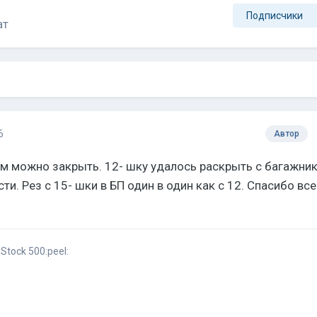
Подписчики
ат
6
Автор
 можно закрыть. 12- шку удалось раскрыть с багажник
. Рез с 15- шки в БП один в один как с 12. Спасибо все
Stock 500:peel: