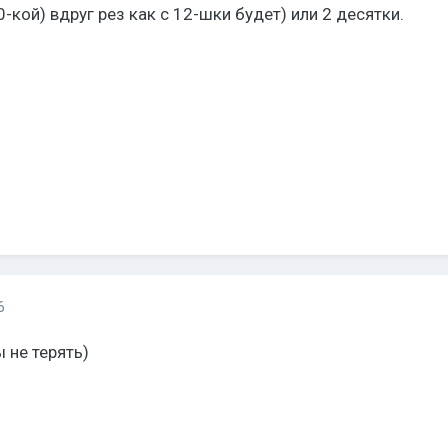
кой) вдруг рез как с 12-шки будет) или 2 десятки.
6
 не терять)