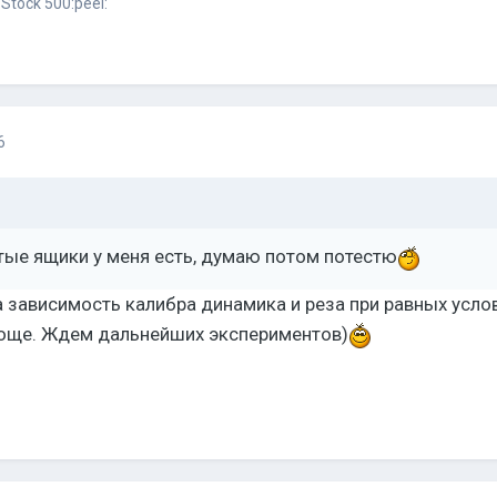
Stock 500:peel:
6
тые ящики у меня есть, думаю потом потестю
 зависимость калибра динамика и реза при равных услов
още. Ждем дальнейших экспериментов)