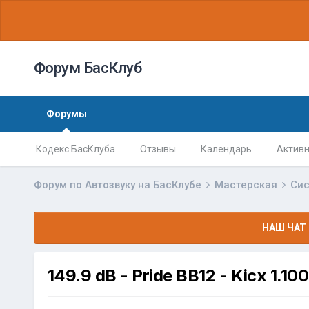
Форум БасКлуб
Форумы
Кодекс БасКлуба
Отзывы
Календарь
Активн
Форум по Автозвуку на БасКлубе
Мастерская
Сис
НАШ ЧАТ 
149.9 dB - Pride BB12 - Kicx 1.100