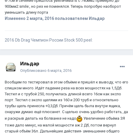
6-7см и сечение пришлось увеличивать с 740мм2 примерно до
900мм2:smile:, но рез не поменялся. Теперь попробую наоборот
уменьшить длину порта
Изменено
2 марта, 2016
пользователем Ильдар
2016 Db Drag Чемпион России Stock 500:peel:
Ильдар
Опубликовано
6 марта, 2016
Вообщем по тестировал в этом объёме и пришёл к выводу, что его
слишком много. Идёт падение реза на всех мощностях на 1,5Дб.
Тестил и с трубой 250, получилась длиной всего 16см как экспо
порт. Тестил с экспо щелями из 160 и 200 труб и относительно
трубы щель принесла +0,3Дб. Причём щель была внутри ящика,
снаружи думаю ещё плюсанет. С щелью очень удобно работать, да
и раскрыв делать на болванке не надо
Увеличение объёма ЗЯ
тоже дало минус, на малой мощности аж 2 Дб, потом вернул
старый объём 36л. Дальнейшие действия- уменьшение общего