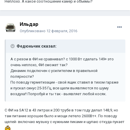
Неплохо. А какое соотношение камер и объемы?
Ильдар
Опубликовано
12 февраля, 2016
Федюньчик сказал:
А с резом в ФИ не сравнивал? с 1300 Вт сделать 149+ это
очень неплохо, ФИ сможет так?
Динамик подключен с усилителем в правильной
полярности?
По поводу герметизации - свой ящик ставил в тихом гараже
и пускал синус 25-35 Гц, все щели выявляются по шуму
воздуха!! Попробуй и ты так - выявляет любой косяк.
С ФИ на SA12 в 43 литрах и 200 трубе в том году делал 148,9, но
там питание хорошее было и мощи летело 2600Вт+. По поводу
щелей- включаю музыку с нужными пиками и щупаю откуда пукает