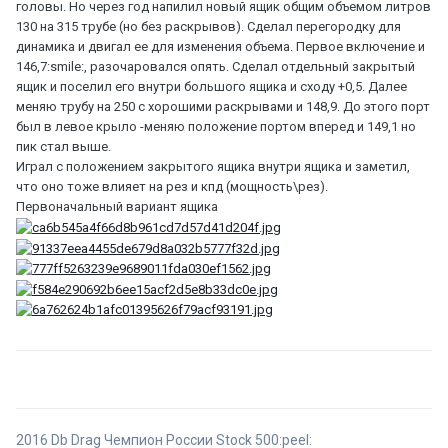
головы. Но через год напилил новый ящик общим объемом литров
130 на 315 трубе (но без раскрывов). Сделал перегородку для
динамика и двигал ее для изменения объема. Первое включение и
146,7:smile:, разочаровался опять. Сделал отдельный закрытый
ящик и поселил его внутри большого ящика и сходу +0,5. Далее
меняю трубу на 250 с хорошими раскрывами и 148,9. До этого порт
был в левое крыло -меняю положение портом вперед и 149,1 но
пик стал выше.
Играл с положением закрытого ящика внутри ящика и заметил,
что оно тоже влияет на рез и кпд (мощность\рез).
Первоначальный вариант ящика
2016 Db Drag Чемпион России Stock 500:peel: