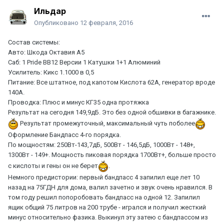
Ильдар
Опубликовано
12 февраля, 2016
Состав системы:
Авто: Шкода Октавия А5
Саб: 1 Pride BB12 Версии 1 Катушки 1+1 Алюминий
Усилитель: Кикс 1.1000 в 0,5
Питание: Все штатное, под капотом Кислота 62А, генератор вроде
140А.
Проводка: Плюс и минус КГ35 одна протяжка
Результат на сегодня 149,9дБ. Это без одной обшивки в багажнике.
Результат промежуточный, максимальный чуть поболее
Оформление Бандпасс 4-го порядка.
По мощностям: 250Вт-143,7дБ, 500Вт - 146,5дБ, 1000Вт - 148+,
1300Вт - 149+. Мощность пиковая порядка 1700Вт+, больше просто
с кислоты и гены он не берет
.
Немного предистории: первый бандпасс 4 запилил еще лет 10
назад на 75ГДН для дома, валил зачетно и звук очень нравился. В
том году решил попоробовать бандпасс на одной 12. Запилил
ящик общий 75 литров на 200 трубе - игрался и получил жесткий
минус относительно фазика. Выкинул эту затею с бандпассом из