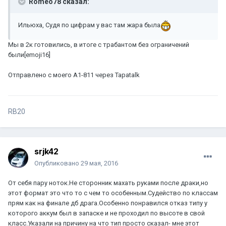
Romeo78 сказал:
Ильюха, Судя по цифрам у вас там жара была
Мы в 2к готовились, в итоге с трабантом без ограничений
были[emoji16]
Отправлено с моего A1-811 через Tapatalk
RB20
srjk42
Опубликовано
29 мая, 2016
От себя пару ноток.Не сторонник махать руками после драки,но
этот формат это что то с чем то особенным.Судейство по классам
прям как на финале дб драга.Особенно понравился отказ типу у
которого аккум был в запаске и не проходил по высоте в свой
класс.Указали на причину на что тип просто сказал- мне этот