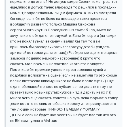
нормально до этапа? Не допуск камри Сереги тоже треш тот
еще,плюс и допуск тачек альфарда то решился в последний
момент,вопрос главным лицам формата- а на что смотрели
бы люди если бы не было на площадке таких проэктов
вообще?Ну разве что только Машина Свиркова
сереги.Много крутых Повседневных тачек было,ничем не
хочу ни кого обидить не подумайте. Если бы серега (на камри
кто не понял) уехал за сцену и валил бы там то вам
пришлось бы разворачивать аппаратуру ,чтобы увидеть
зрителей которые ушли от вас)) Разбирание сцены во время
замеров подняло немного настроение))) круто что
сказать.Мол времени не хватило ?Кого это волнует?
Поменьше бы времени уделяли преставлению судей и
подобной волоките на сцене( если не заметили то это кроме
вас не интересно никому,никого не было возле сцены) Еще
один небольшой вопрос по кубкам-зачем делать в группе
презентацию новых крутых кубков и тд а дарить не их ? ))
Много чего еще сказать хочется но суть ясна.формат в топку
,если кое кто не снимет с бошки корону и не прислушается к
тем людям которые ПРИНОСЯТ ВАШЕМУ ФОРМАТУ
ДЕНЬГИ.если не будет нас всех то и не будет вас.так что это
не ВЫ нам нужны а МЫ вам.