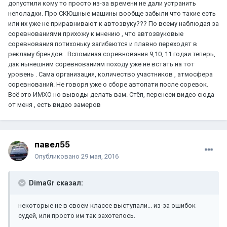
допустили кому то просто из-за времени не дали устранить
неполадки. Про СКЮшные машины вообще забыли что такие есть
или их уже не приравнивают к автозвуку??? По всему наблюдая за
соревнованиями прихожу к мнению , что автозвуковые
соревнования потихоньку загибаются и плавно переходят в
рекламу брендов . Вспоминая соревнования 9,10, 11 годаи теперь,
дак нынешним соревнованиям походу уже не встать на тот
уровень . Сама организация, количество участников , атмосфера
соревнований. Не говоря уже о сборе автопати после соревок.
Всё это ИМХО но выводы делать вам. Стёп, перенеси видео сюда
от меня , есть видео замеров
павел55
Опубликовано
29 мая, 2016
DimaGr сказал:
некоторые не в своем классе выступали... из-за ошибок
судей, или просто им так захотелось.