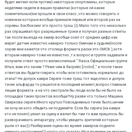
будет митинг если пустим) некоторые спортсмены, которые
неделями сидели в ваших правилах (которые ой какие
сомнительные)не прошли в свои класс ,что можно говорить о
новичках которые вообще приехали первый или второй раз на
соревы. Басбоксинг это просто трэш ))) Мало того что несколько
раз спрашивал про разрешенные трэки и получал разные ответы
так после выезда на замер вообще осел от средних цифр.как
мерит датчик известно наверно только Омичам и судьям(после
сорев мне кажется что столица формата раски это ОМСК ),хотя
вторым наверно тоже не известно ,т.к вопрос в группе задавали и
получили ответ просто великолепный " Rasca Официальная группа
Илья, вам это зачем ? Реже чем в басрейс [/color].." и после таких
ответов вы будите говрить чтобы все готовились нормально до
этапа? Не допуск камри Сереги тоже треш тот еще,плюс и допуск
тачек альфарда то решился в последний момент,вопрос главным
лицам формата- а на что смотрели бы люди если бы не было на
площадке таких проэктов вообще?Ну разве что только Машина
Свиркова сереги.Много крутых Повседневных тачек было,ничем
не хочу ни кого обидить не подумайте. Если бы серега (на камри
кто не понял) уехал за сцену и валил бы там то вам пришлось бы
разворачивать аппаратуру ,чтобы увидеть зрителей которые
ушли от вас)) Разбирание сцены во время замеров подняло
немного настроение))) круто что сказать.Мол времени не хватило