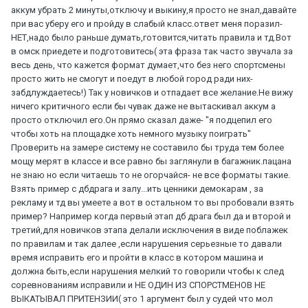
аккум убрать 2 минуты,отключу и выкину,я просто не знал,давайте
при вас уберу его и пройду в слабый класс.ответ меня поразил-
НЕТ,надо было раньше думать,готовится,читать правила и тд.Вот
в омск приедете и подготовитесь( эта фраза так часто звучала за
весь день, что кажется формат думает,что без него спортсмены
просто жить не смогут и поедут в любой город ради них-
забдлуждаетесь!) Так у новичков и отпадает все желание.Не вижу
ничего критичного если бы чувак даже не вытаскивал аккум а
просто отключил его.Он прямо сказал даже- "я подцепил его
чтобы хоть на площадке хоть немного музыку поиграть"
Проверить на замере систему не составило бы труда тем более
мощу мерят в классе и все равно бы заглянули в багажник.пацана
не знаю но если читаешь то не огорчайся- не все форматы такие.
Взять пример с дбдрага и залу...ить ценники демокарам , за
рекламу и тд вы умеете а вот в остальном то вы пробовали взять
пример? Например когда первый этап дб драга был да и второй и
третий,для новичков этапа делали исключения в виде поблажек
по правилам и так далее ,если нарушения серьезные то давали
время исправить его и пройти в класс в котором машина и
должна быть,если нарушения мелкий то говорили чтобы к след
соревнованиям исправили и НЕ ОДИН ИЗ СПОРСТМЕНОВ НЕ
ВЫКАТЫВАЛ ПРИТЕНЗИИ( это 1 аргумент был у судей что мол