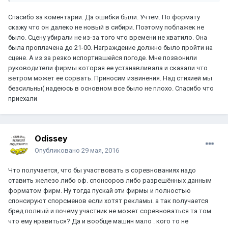
Спасибо за коментарии. Да ошибки были. Учтем. По формату
скажу что он далеко не новый в сибири. Поэтому поблажек не
было. Сцену убирали не из-за того что времени не хватило. Она
была проплачена до 21-00. Награждение должно было пройти на
сцене. А из за резко испортившейся погоде. Мне позвонили
руководители фирмы которая ее устанавливала и сказали что
ветром может ее сорвать. Приносим извинения. Над стихией мы
безсильны( надеюсь в основном все было не плохо. Спасибо что
приехали
Odissey
Опубликовано
29 мая, 2016
Что получается, что бы участвовать в соревнованиях надо
ставить железо либо оф. спонсоров либо разрешённых данным
форматом фирм. Ну тогда пускай эти фирмы и полностью
спонсируют спорсменов если хотят рекламы. а так получается
бред полный и почему участник не может соревноваться та том
что ему нравиться? Да и вообще машин мало . кого то не