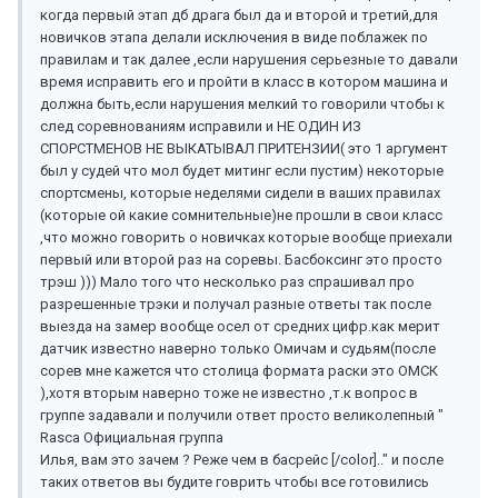
когда первый этап дб драга был да и второй и третий,для
новичков этапа делали исключения в виде поблажек по
правилам и так далее ,если нарушения серьезные то давали
время исправить его и пройти в класс в котором машина и
должна быть,если нарушения мелкий то говорили чтобы к
след соревнованиям исправили и НЕ ОДИН ИЗ
СПОРСТМЕНОВ НЕ ВЫКАТЫВАЛ ПРИТЕНЗИИ( это 1 аргумент
был у судей что мол будет митинг если пустим) некоторые
спортсмены, которые неделями сидели в ваших правилах
(которые ой какие сомнительные)не прошли в свои класс
,что можно говорить о новичках которые вообще приехали
первый или второй раз на соревы. Басбоксинг это просто
трэш ))) Мало того что несколько раз спрашивал про
разрешенные трэки и получал разные ответы так после
выезда на замер вообще осел от средних цифр.как мерит
датчик известно наверно только Омичам и судьям(после
сорев мне кажется что столица формата раски это ОМСК
),хотя вторым наверно тоже не известно ,т.к вопрос в
группе задавали и получили ответ просто великолепный "
Rasca Официальная группа
Илья, вам это зачем ? Реже чем в басрейс [/color].." и после
таких ответов вы будите говрить чтобы все готовились