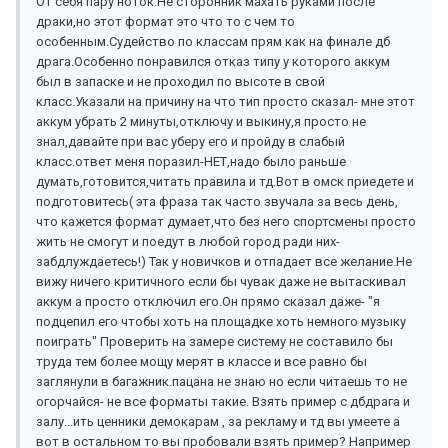
От себя пару ноток.Не сторонник махать руками после
драки,но этот формат это что то с чем то
особенным.Судейство по классам прям как на финале дб
драга.Особенно понравился отказ типу у которого аккум
был в запаске и не проходил по высоте в свой
класс.Указали на причину на что тип просто сказал- мне этот
аккум убрать 2 минуты,отключу и выкину,я просто не
знал,давайте при вас уберу его и пройду в слабый
класс.ответ меня поразил-НЕТ,надо было раньше
думать,готовится,читать правила и тд.Вот в омск приедете и
подготовитесь( эта фраза так часто звучала за весь день,
что кажется формат думает,что без него спортсмены просто
жить не смогут и поедут в любой город ради них-
забдлуждаетесь!) Так у новичков и отпадает все желание.Не
вижу ничего критичного если бы чувак даже не вытаскивал
аккум а просто отключил его.Он прямо сказал даже- "я
подцепил его чтобы хоть на площадке хоть немного музыку
поиграть" Проверить на замере систему не составило бы
труда тем более мощу мерят в классе и все равно бы
заглянули в багажник.пацана не знаю но если читаешь то не
огорчайся- не все форматы такие. Взять пример с дбдрага и
залу...ить ценники демокарам , за рекламу и тд вы умеете а
вот в остальном то вы пробовали взять пример? Например