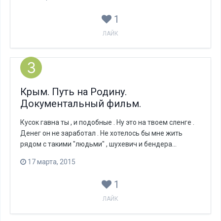
1
ЛАЙК
Крым. Путь на Родину.
Документальный фильм.
Кусок гавна ты , и подобные . Ну это на твоем сленге .
Денег он не заработал . Не хотелось бы мне жить
рядом с такими "людьми" , шухевич и бендера...
17 марта, 2015
1
ЛАЙК