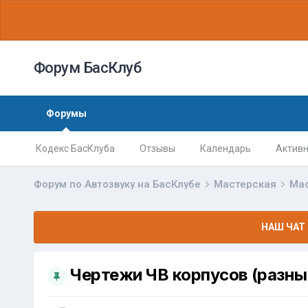
Форум БасКлуб
Форумы
Кодекс БасКлуба
Отзывы
Календарь
Активн
Форум по Автозвуку на БасКлубе
Мастерская
Ма
НАШ ЧАТ 
Чертежи ЧВ корпусов (разны