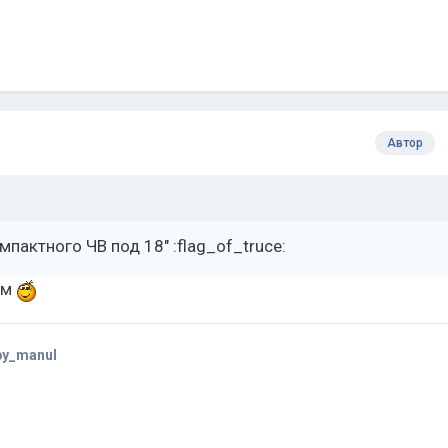
Автор
омпактного ЧВ под 18" :flag_of_truce:
ем
by_manul