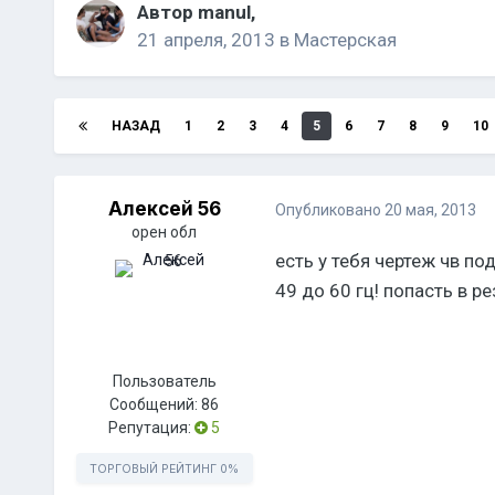
Автор
manul
,
21 апреля, 2013
в
Мастерская
НАЗАД
1
2
3
4
5
6
7
8
9
10
Алексей 56
Опубликовано
20 мая, 2013
орен обл
есть у тебя чертеж чв по
49 до 60 гц! попасть в р
Пользователь
Сообщений:
86
Репутация:
5
ТОРГОВЫЙ РЕЙТИНГ
0%