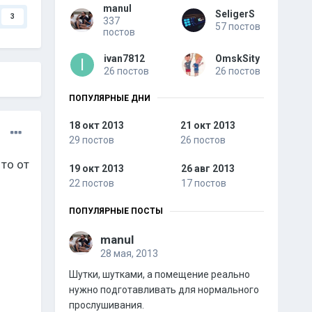
manul
SeligerS
3
337
57 постов
постов
ivan7812
OmskSity
26 постов
26 постов
ПОПУЛЯРНЫЕ ДНИ
18 окт 2013
21 окт 2013
29 постов
26 постов
 то от
19 окт 2013
26 авг 2013
22 постов
17 постов
ПОПУЛЯРНЫЕ ПОСТЫ
manul
28 мая, 2013
Шутки, шутками, а помещение реально
нужно подготавливать для нормального
прослушивания.