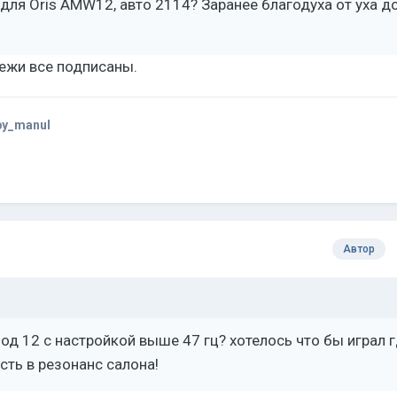
для Oris AMW12, авто 2114? Заранее благодуха от уха д
тежи все подписаны.
by_manul
Автор
 под 12 с настройкой выше 47 гц? хотелось что бы играл 
асть в резонанс салона!