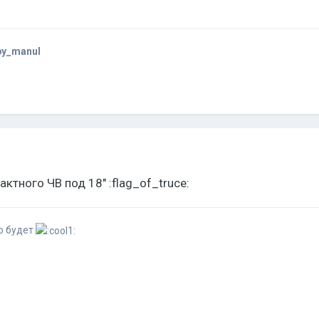
by_manul
актного ЧВ под 18" :flag_of_truce:
о будет