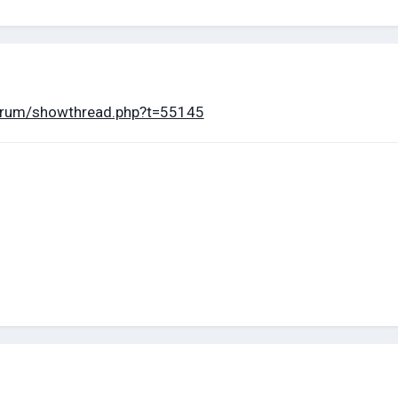
forum/showthread.php?t=55145