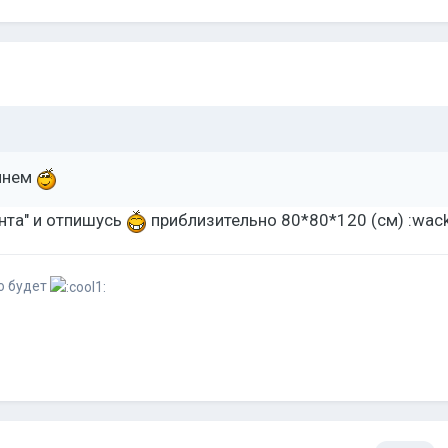
инем
нта" и отпишусь
приблизительно 80*80*120 (см) :wac
о будет