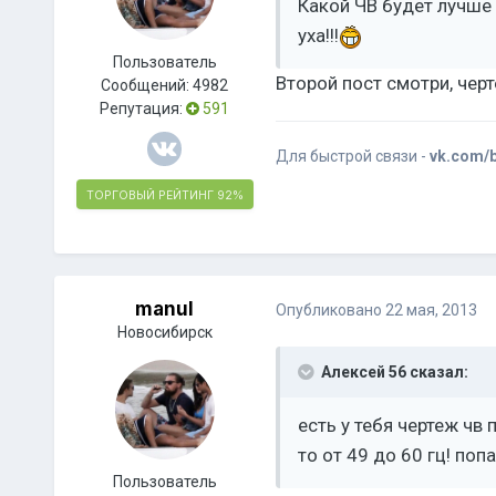
Какой ЧВ будет лучше 
уха!!!
Пользователь
Второй пост смотри, чер
Сообщений:
4982
Репутация:
591
Для быстрой связи -
vk.com/
ТОРГОВЫЙ РЕЙТИНГ
92%
manul
Опубликовано
22 мая, 2013
Новосибирск
Алексей 56 сказал:
есть у тебя чертеж чв
то от 49 до 60 гц! поп
Пользователь