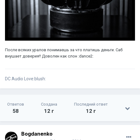
После всяких уралов понимаешь за что платишь деньги. Саб
внушает доверия!! Доволен как слон :dance2:
DC Audio Love:blush:
Ответов
Создана
Последний ответ
58
12 г
12 г
Bogdanenko