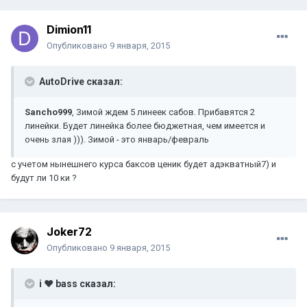
Dimion11
Опубликовано
9 января, 2015
AutoDrive сказал:
Sancho999
, Зимой ждем 5 линеек сабов. Прибавятся 2
линейки. Будет линейка более бюджетная, чем имеется и
очень злая ))). Зимой - это январь/февраль
с учетом нынешнего курса баксов ценик будет адэкватный7) и
будут ли 10 ки ?
Joker72
Опубликовано
9 января, 2015
i ♥ bass сказал: