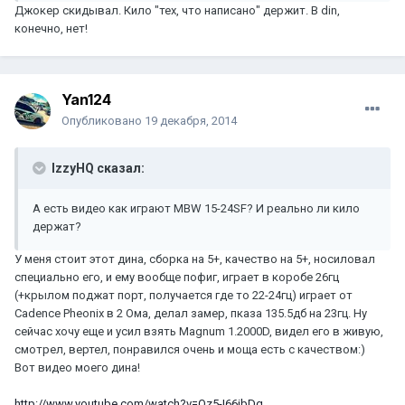
Джокер скидывал. Кило "тех, что написано" держит. В din,
конечно, нет!
Yan124
Опубликовано
19 декабря, 2014
IzzyHQ сказал:
А есть видео как играют MBW 15-24SF? И реально ли кило
держат?
У меня стоит этот дина, сборка на 5+, качество на 5+, носиловал
специально его, и ему вообще пофиг, играет в коробе 26гц
(+крылом поджат порт, получается где то 22-24гц) играет от
Cadence Pheonix в 2 Ома, делал замер, пказа 135.5дб на 23гц. Ну
сейчас хочу еще и усил взять Magnum 1.2000D, видел его в живую,
смотрел, вертел, понравился очень и моща есть с качеством:)
Вот видео моего дина!
http://www.youtube.com/watch?v=Qz5-I66ibDg