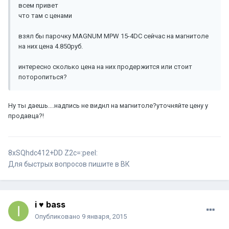
всем привет
что там с ценами
взял бы парочку MAGNUM MPW 15-4DC сейчас на магнитоле
на них цена 4.850руб.
интересно сколько цена на них продержится или стоит
поторопиться?
Ну ты даешь....надпись не виднл на магнитоле?уточняйте цену у
продавца?!
8хSQhdc412+DD Z2c=:peel:
Для быстрых вопросов пишите в ВК
i ♥ bass
Опубликовано
9 января, 2015