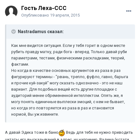
Гость Леха-CCC
Опубликовано
19 апреля, 2015
Nastradamus сказал:
Как мне видится ситуация. Если у тебя горит в одном месте
рубить правду матку, ради бога - вперед. Только давай руби
параметрами, тестами, физическими раскладками, теорий,
фактами.
Но когда в качестве основных аргументов из раза в раз
фигурируют термины - "рвань, трепло, фуфло, гавно, барыга
и прочие куй-закуй" могу сказать однозначно - это не наш
вариант. Для подобных вещей есть другие площадки с
аудиторий менее обремененной интеллектом. Опять же, я
могу понять единичные выплески эмоций, с кем не бывает,
но когда это повторяется из раза в раз и становится
нормой, Вы уж извините.
А давай Эдика тоже в баню
Ведь для тебя не нужно приводить
цитаты его высказываний в адрес, ну например, Вадима (кстати