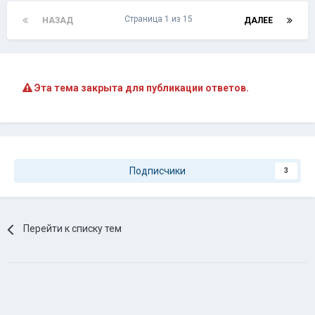
вот о чем я , Малыш льет воду и спорит попусту. Его поклоники
только дакают в след. Очень напоминает ситуации с Сандалем .
Тут на форуме не уважают чужой труд и время. Обсирая каждый
тест .
Team Ural SQ
Страница 1 из 15
НАЗАД
ДАЛЕЕ
Эта тема закрыта для публикации ответов.