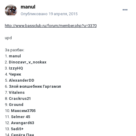
manul
Опубликовано
19 апреля, 2015
http://www.bassclub.ru/forum/member.php?u=3370
upd
За разбан:
1.
manul
2.
Dinozavr_v_noskax
3.
IzzyHQ
4.
Чирик
5.
AlexanderDD
6.
Злой волшебник Гаргамэл
7.
Vitalens
8.
Crackrus21
9.
Ground
10.
Максим3705
11.
Selmer 45
12.
Avangard63
13.
5adi5+
14.
Серёга Пан