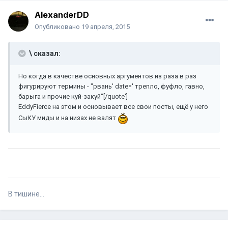
AlexanderDD
Опубликовано
19 апреля, 2015
\ сказал:
Но когда в качестве основных аргументов из раза в раз
фигурируют термины - "рвань' date=' трепло, фуфло, гавно,
барыга и прочие куй-закуй"[/quote']
EddyFierce на этом и основывает все свои посты, ещё у него
СыКУ миды и на низах не валят
В тишине...