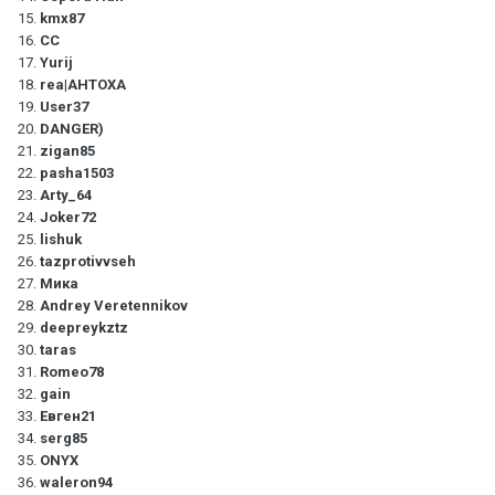
15.
kmx87
16.
СС
17.
Yurij
18.
rea|AHTOXA
19.
User37
20.
DANGER)
21.
zigan85
22.
pasha1503
23.
Arty_64
24.
Joker72
25.
lishuk
26.
tazprotivvseh
27.
Мика
28.
Andrey Veretennikov
29.
deepreykztz
30.
taras
31.
Romeo78
32.
gain
33.
Евген21
34.
serg85
35.
ONYX
36.
waleron94