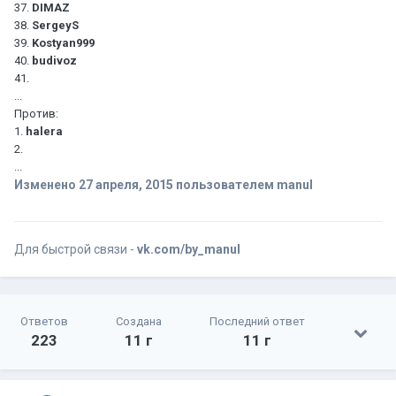
37.
DIMAZ
38.
SergeyS
39.
Kostyan999
40.
budivoz
41.
...
Против:
1.
halera
2.
...
Изменено
27 апреля, 2015
пользователем manul
Для быстрой связи -
vk.com/by_manul
Ответов
Создана
Последний ответ
223
11 г
11 г