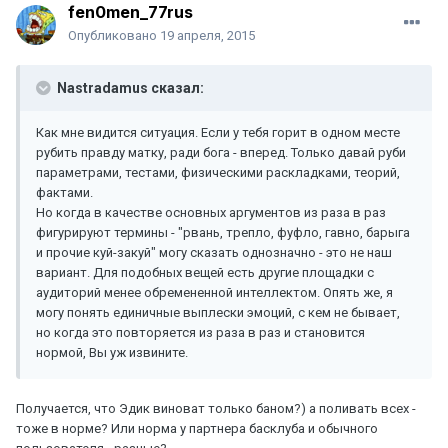
fen0men_77rus
Опубликовано
19 апреля, 2015
Nastradamus сказал:
Как мне видится ситуация. Если у тебя горит в одном месте
рубить правду матку, ради бога - вперед. Только давай руби
параметрами, тестами, физическими раскладками, теорий,
фактами.
Но когда в качестве основных аргументов из раза в раз
фигурируют термины - "рвань, трепло, фуфло, гавно, барыга
и прочие куй-закуй" могу сказать однозначно - это не наш
вариант. Для подобных вещей есть другие площадки с
аудиторий менее обремененной интеллектом. Опять же, я
могу понять единичные выплески эмоций, с кем не бывает,
но когда это повторяется из раза в раз и становится
нормой, Вы уж извините.
Получается, что Эдик виноват только баном?) а поливать всех -
тоже в норме? Или норма у партнера басклуба и обычного