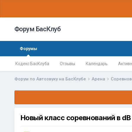
Форум БасКлуб
Форумы
Кодекс БасКлуба
Отзывы
Календарь
Активн
Форум по Автозвуку на БасКлубе
Арена
Соревно
Новый класс соревнований в dB