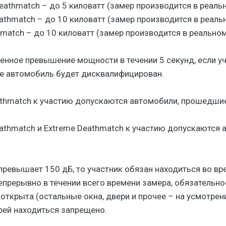
 Deathmatch – до 5 киловатт (замер производится в реа
Deathmatch – до 10 киловатт (замер производится в реа
hmatch – до 10 киловатт (замер производится в реальн
нное превышение мощности в течении 5 секунд, если уч
ие автомобиль будет дисквалифицирован.
Deathmatch к участию допускаются автомобили, прошедш
Deathmatch и Extreme Deathmatch к участию допускаютс
превышает 150 дБ, то участник обязан находиться во вр
прерывно в течении всего времени замера, обязательно
ткрыта (остальные окна, двери и прочее – на усмотрени
рей находиться запрещено.