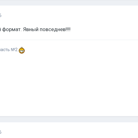
6
 формат. Явный повседнев!!!!
участь №2
6