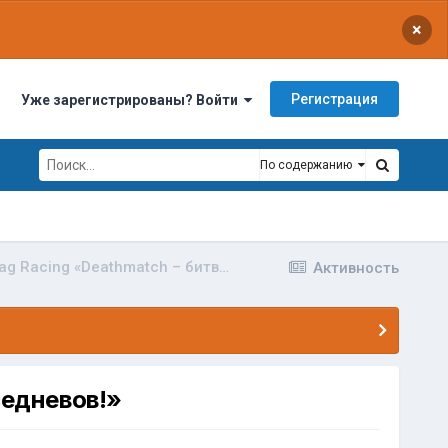
×
Регистрация
Уже зарегистрированы? Войти
По содержанию
Новый класс соревнований в dB Drag Racing «Deathmatch – битва повседневов!»
Активность
седневов!»