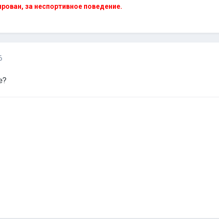
рован, за неспортивное поведение.
6
е?