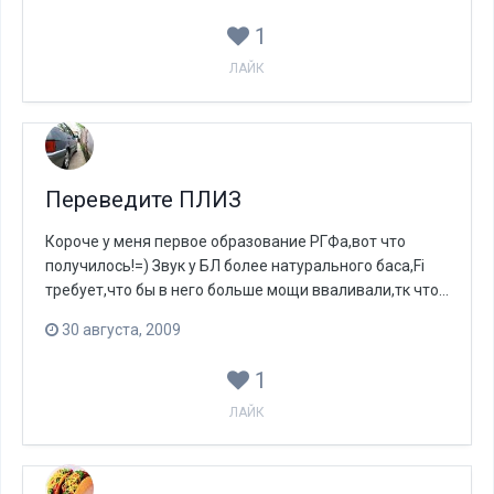
1
ЛАЙК
Переведите ПЛИЗ
Короче у меня первое образование РГФа,вот что
получилось!=) Звук у БЛ более натурального баса,Fi
требует,что бы в него больше мощи вваливали,тк что...
30 августа, 2009
1
ЛАЙК