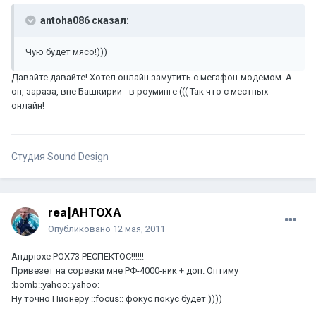
antoha086 сказал:
Чую будет мясо!)))
Давайте давайте! Хотел онлайн замутить с мегафон-модемом. А
он, зараза, вне Башкирии - в роуминге ((( Так что с местных -
онлайн!
Студия Sound Design
rea|AHTOXA
Опубликовано
12 мая, 2011
Андрюхе POX73 РЕСПЕКТОС!!!!!!
Привезет на соревки мне РФ-4000-ник + доп. Оптиму
:bomb::yahoo::yahoo:
Ну точно Пионеру ::focus:: фокус покус будет ))))