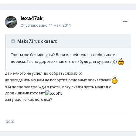
lexa47ak
Опубликовано
11 мая, 2011
Maks73rus сказал:
Так ты же без машины? Бери вешей теплых побольше и
поедем. Так по дороге кинимь что нибудь для сугрева!)))
да немного не успел до собраться:diablo:
ну погода думаю нам не испортит основных впечатлений
з.ы после завтра жди в гости, поху скажи пусть мангал с
дровишками готовит
з.ы у вас то как погодка?
:pop: