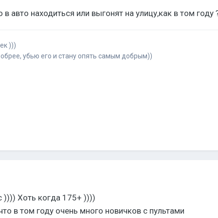
 в авто находиться или выгонят на улицу,как в том году 
к )))
обрее, убью его и стану опять самым добрым))
)))) Хоть когда 175+ ))))
что в том году очень много новичков с пультами