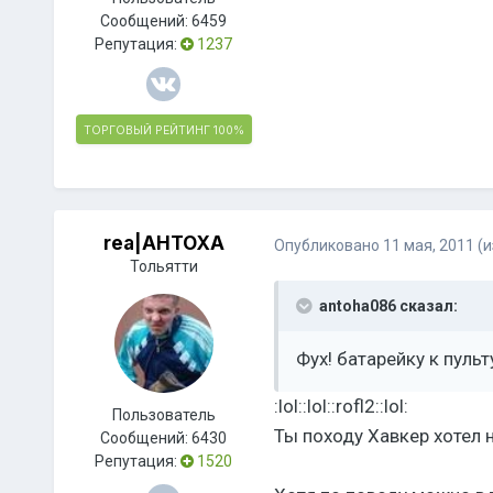
Сообщений:
6459
Репутация:
1237
ТОРГОВЫЙ РЕЙТИНГ
100%
rea|AHTOXA
Опубликовано
11 мая, 2011
(
Тольятти
antoha086 сказал:
Фух! батарейку к пульту
:lol::lol::rofl2::lol:
Пользователь
Ты походу Хавкер хотел н
Сообщений:
6430
Репутация:
1520