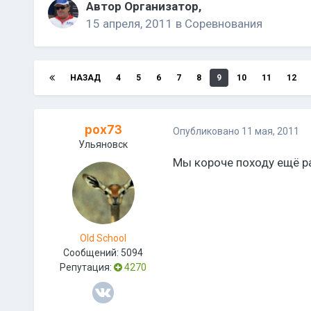
Автор
Организатор
,
15 апреля, 2011
в
Соревнования
НАЗАД
4
5
6
7
8
9
10
11
12
pox73
Опубликовано
11 мая, 2011
Ульяновск
Мы короче походу ещё ра
Old School
Сообщений:
5094
Репутация:
4270