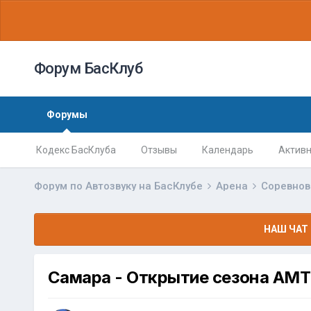
Форум БасКлуб
Форумы
Кодекс БасКлуба
Отзывы
Календарь
Активн
Форум по Автозвуку на БасКлубе
Арена
Соревно
НАШ ЧАТ 
Самара - Открытие сезона АМТ