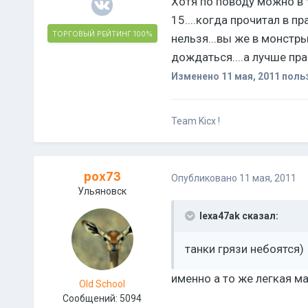
Хотя по поводу можно в 
15....когда прочитал в пр
ТОРГОВЫЙ РЕЙТИНГ
100%
нельзя...вы же в монстры
дождаться....а лучше прав
Изменено
11 мая, 2011
поль
Team Kicx !
pox73
Опубликовано
11 мая, 2011
Ульяновск
lexa47ak сказал:
танки грязи небоятся)
именно а то же легкая 
Old School
Сообщений:
5094