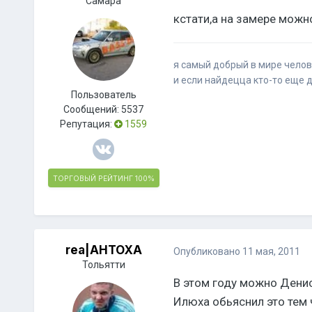
Самара
кстати,а на замере можно
я самый добрый в мире челове
и если найдецца кто-то еще д
Пользователь
Сообщений:
5537
Репутация:
1559
ТОРГОВЫЙ РЕЙТИНГ
100%
rea|AHTOXA
Опубликовано
11 мая, 2011
Тольятти
В этом году можно Денис 
Илюха обьяснил это тем 