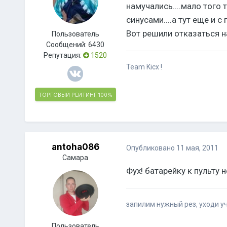
намучались....мало того
синусами....а тут еще и с 
Вот решили отказаться на 
Пользователь
Сообщений:
6430
Репутация:
1520
Team Kicx !
ТОРГОВЫЙ РЕЙТИНГ
100%
antoha086
Опубликовано
11 мая, 2011
Самара
Фух! батарейку к пульту не
запилим нужный рез, уходи 
Пользователь