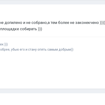
не допилено и не собрано,а тем более не законекчено )))
 площадке собирать )))
к )))
обрее, убью его и стану опять самым добрым))