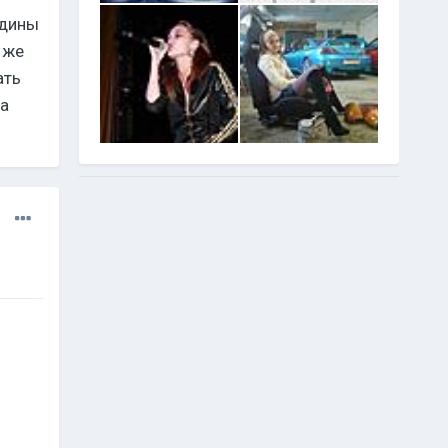
 дины
 же
ать
а