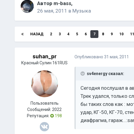
Автор
m-bass
,
26 мая, 2011
в
Музыка
НАЗАД
2
3
4
5
6
7
8
9
10
1
suhan_pr
Опубликовано
31 мая, 2011
Красный Сулин 161RUS
sv4energy сказал:
Сегодня послушал в ав
Трек удался, только с
Пользователь
бы таких слов как : мо
Сообщений:
2022
удар, КГ-50, КГ-70, ст
Репутация:
198
диафрагма, гараж...:sarc