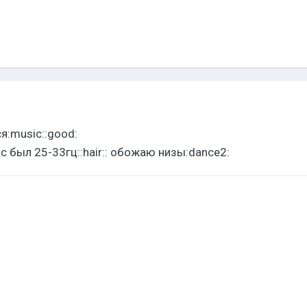
я:music::good:
с был 25-33гц::hair:: обожаю низы:dance2: