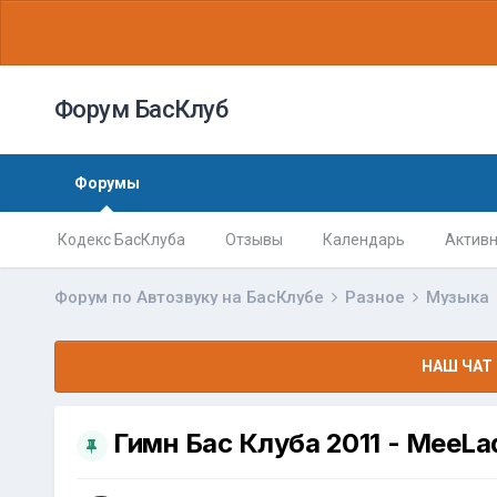
Форум БасКлуб
Форумы
Кодекс БасКлуба
Отзывы
Календарь
Активн
Форум по Автозвуку на БасКлубе
Разное
Музыка
НАШ ЧАТ 
Гимн Бас Клуба 2011 - MeeLa