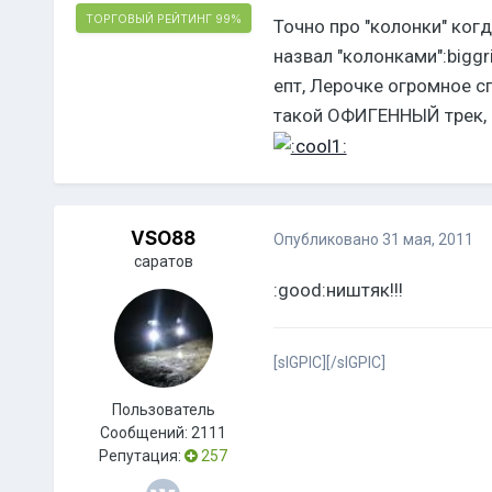
ТОРГОВЫЙ РЕЙТИНГ
99%
Точно про "колонки" когд
назвал "колонками":biggr
епт, Лерочке огромное сп
такой ОФИГЕННЫЙ трек, 
VSO88
Опубликовано
31 мая, 2011
саратов
:good:ништяк!!!
[sIGPIC][/sIGPIC]
Пользователь
Сообщений:
2111
Репутация:
257