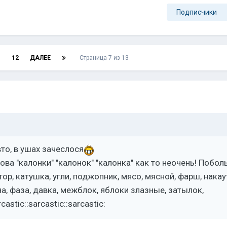
Подписчики
1
12
ДАЛЕЕ
Страница 7 из 13
то, в ушах зачеслося
лова "калонки" "калонок" "калонка" как то неочень! Побо
тор, катушка, угли, поджопник, мясо, мясной, фарш, накау
ена, фаза, давка, межблок, яблоки злазные, затылок,
astic::sarcastic::sarcastic: