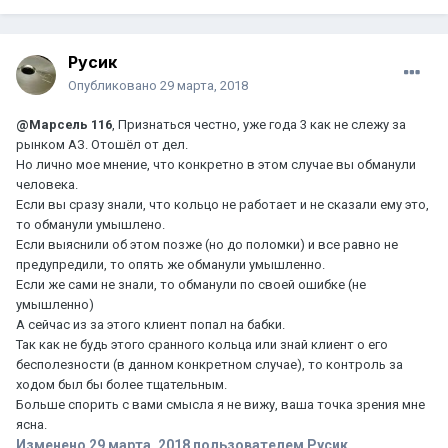
Русик
Опубликовано
29 марта, 2018
@Марсель 116
, Признаться честно, уже года 3 как не слежу за
рынком АЗ. Отошёл от дел.
Но лично мое мнение, что конкретно в этом случае вы обманули
человека.
Если вы сразу знали, что кольцо не работает и не сказали ему это,
то обманули умышлено.
Если выяснили об этом позже (но до поломки) и все равно не
предупредили, то опять же обманули умышленно.
Если же сами не знали, то обманули по своей ошибке (не
умышленно)
А сейчас из за этого клиент попал на бабки.
Так как не будь этого сранного кольца или знай клиент о его
бесполезности (в данном конкретном случае), то контроль за
ходом был бы более тщательным.
Больше спорить с вами смысла я не вижу, ваша точка зрения мне
ясна.
Изменено
29 марта, 2018
пользователем Русик