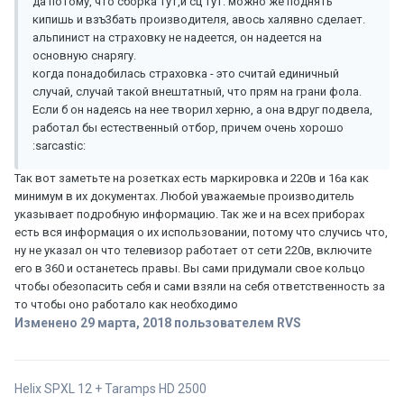
да потому, что сборка тут,и сц тут. можно же поднять
кипишь и взъ3бать производителя, авось халявно сделает.
альпинист на страховку не надеется, он надеется на
основную снарягу.
когда понадобилась страховка - это считай единичный
случай, случай такой внештатный, что прям на грани фола.
Если б он надеясь на нее творил херню, а она вдруг подвела,
работал бы естественный отбор, причем очень хорошо
:sarcastic:
Так вот заметьте на розетках есть маркировка и 220в и 16а как
минимум в их документах. Любой уважаемые производитель
указывает подробную информацию. Так же и на всех приборах
есть вся информация о их использовании, потому что случись что,
ну не указал он что телевизор работает от сети 220в, включите
его в 360 и останетесь правы. Вы сами придумали свое кольцо
чтобы обезопасить себя и сами взяли на себя ответственность за
то чтобы оно работало как необходимо
Изменено
29 марта, 2018
пользователем RVS
Helix SPXL 12 + Taramps HD 2500