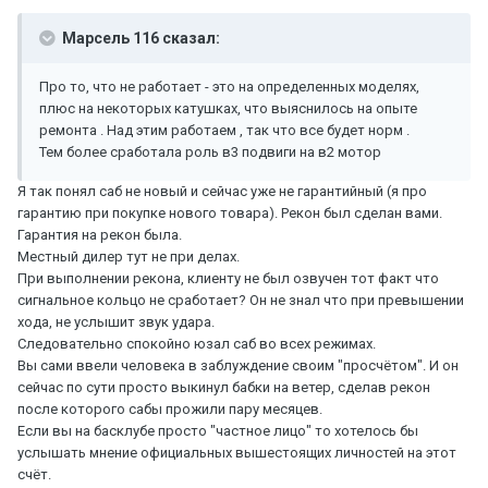
Марсель 116 сказал:
Про то, что не работает - это на определенных моделях,
плюс на некоторых катушках, что выяснилось на опыте
ремонта . Над этим работаем , так что все будет норм .
Тем более сработала роль в3 подвиги на в2 мотор
Я так понял саб не новый и сейчас уже не гарантийный (я про
гарантию при покупке нового товара). Рекон был сделан вами.
Гарантия на рекон была.
Местный дилер тут не при делах.
При выполнении рекона, клиенту не был озвучен тот факт что
сигнальное кольцо не сработает? Он не знал что при превышении
хода, не услышит звук удара.
Следовательно спокойно юзал саб во всех режимах.
Вы сами ввели человека в заблуждение своим "просчётом". И он
сейчас по сути просто выкинул бабки на ветер, сделав рекон
после которого сабы прожили пару месяцев.
Если вы на басклубе просто "частное лицо" то хотелось бы
услышать мнение официальных вышестоящих личностей на этот
счёт.