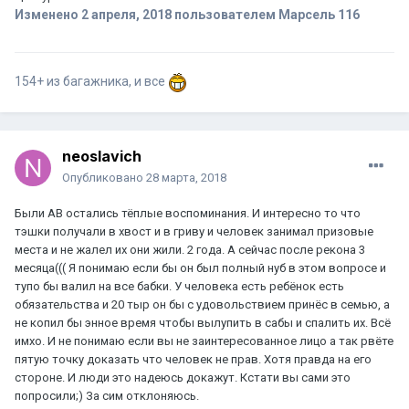
Изменено
2 апреля, 2018
пользователем Марсель 116
154+ из багажника, и все
neoslavich
Опубликовано
28 марта, 2018
Были AB остались тёплые воспоминания. И интересно то что
тэшки получали в хвост и в гриву и человек занимал призовые
места и не жалел их они жили. 2 года. А сейчас после рекона 3
месяца((( Я понимаю если бы он был полный нуб в этом вопросе и
тупо бы валил на все бабки. У человека есть ребёнок есть
обязательства и 20 тыр он бы с удовольствием принёс в семью, а
не копил бы энное время чтобы вылупить в сабы и спалить их. Всё
имхо. И не понимаю если вы не заинтересованное лицо а так рвёте
пятую точку доказать что человек не прав. Хотя правда на его
стороне. И люди это надеюсь докажут. Кстати вы сами это
попросили;) За сим отклоняюсь.