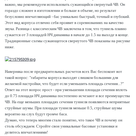
важно, мы рекомендуем использовать сужающийся свернутый ЧВ. Он
гораздо сложнее в изготовлении и больше в объеме, но результат
безусловно впечатляющий - бас уникально быстрый, точный и глубокий.
Этот вид корпуса отлично себя проявит в соревнованиях на качество
звука. Разница с классическим ЧВ заключена в том, что туннель плавно
сужается от 3 площадей НЧ динамика в начале до 1.5 на выходе в конце.
Традиционные схемы сужающегося свернутого ЧВ показаны на рисунке
ниже.
Наверняка после предварительных расчетов всех Вас беспокоит вот
такой вопрос: "габариты корпуса выходят слишком большими для
желаемой настройки, что будет если уменьшить площадь сечения...?"
Ответ на этот вопрос прост - при уменьшении площади сечения вплоть
до 0.75 площади НЧ динамика постепенно исчезают и все преимущества
ЧВ. На еще меньших площадях сечения туннеля появляются неприятные
струйные шумы. При площади туннеля меньше 0.5, струйные шумы
вероятно на слух будут громче баса.
Думаю, что теперь многим стало понятно, что такое ЧВ и почему он
столь обсуждаем. Стройте свои уникальные басовые установки и
делитесь впечатлениями!