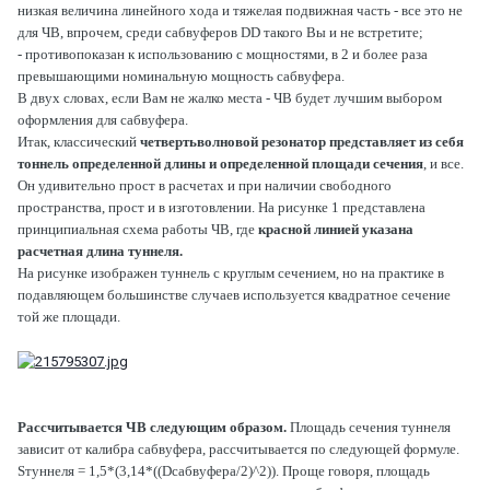
низкая величина линейного хода и тяжелая подвижная часть - все это не
для ЧВ, впрочем, среди сабвуферов DD такого Вы и не встретите;
- противопоказан к использованию с мощностями, в 2 и более раза
превышающими номинальную мощность сабвуфера.
В двух словах, если Вам не жалко места - ЧВ будет лучшим выбором
оформления для сабвуфера.
Итак, классический
четвертьволновой резонатор представляет из себя
тоннель определенной длины и определенной площади сечения
, и все.
Он удивительно прост в расчетах и при наличии свободного
пространства, прост и в изготовлении. На рисунке 1 представлена
принципиальная схема работы ЧВ, где
красной линией указана
расчетная длина туннеля.
На рисунке изображен туннель с круглым сечением, но на практике в
подавляющем большинстве случаев используется квадратное сечение
той же площади.
Рассчитывается ЧВ следующим образом.
Площадь сечения туннеля
зависит от калибра сабвуфера, рассчитывается по следующей формуле.
Sтуннеля = 1,5*(3,14*((Dсабвуфера/2)^2)). Проще говоря, площадь