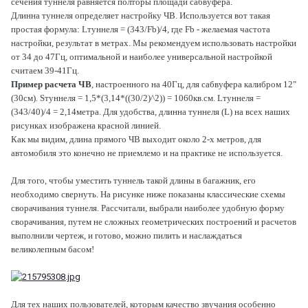
сечения туннеля равняется полторы площади сабвуфера.
Длинна туннеля определяет настройку ЧВ. Используется вот такая
простая формула: Lтуннеля = (343/Fb)/4, где Fb - желаемая частота
настройки, результат в метрах. Мы рекомендуем использовать настройки
от 34 до 47Гц, оптимальной и наиболее универсальной настройкой
считаем 39-41Гц.
Пример расчета ЧВ
, настроенного на 40Гц, для сабвуфера калибром 12"
(30см). Sтуннеля = 1,5*(3,14*((30/2)^2)) = 1060кв.см. Lтуннеля =
(343/40)/4 = 2,14метра. Для удобства, длинна туннеля (L) на всех наших
рисунках изображена красной линией.
Как мы видим, длина прямого ЧВ выходит около 2-х метров, для
автомобиля это конечно не приемлемо и на практике не используется.
Для того, чтобы уместить туннель такой длины в багажник, его
необходимо свернуть. На рисунке ниже показаны классические схемы
сворачивания туннеля. Рассчитали, выбрали наиболее удобную форму
сворачивания, путем не сложных геометрических построений и расчетов
выполнили чертеж, и готово, можно пилить и наслаждаться
великолепным басом!
Для тех наших пользователей, которым качество звучания особенно