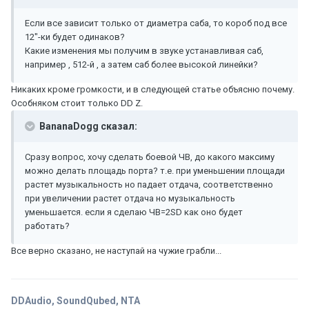
Если все зависит только от диаметра саба, то короб под все
12"-ки будет одинаков?
Какие изменения мы получим в звуке устанавливая саб,
например , 512-й , а затем саб более высокой линейки?
Никаких кроме громкости, и в следующей статье объясню почему.
Особняком стоит только DD Z.
BananaDogg сказал:
Сразу вопрос, хочу сделать боевой ЧВ, до какого максиму
можно делать площадь порта? т.е. при уменьшении площади
растет музыкальность но падает отдача, соответственно
при увеличении растет отдача но музыкальность
уменьшается. если я сделаю ЧВ=2SD как оно будет
работать?
Все верно сказано, не наступай на чужие грабли...
DDAudio, SoundQubed, NTA