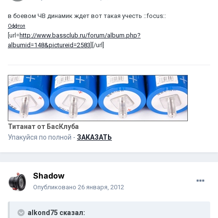
в боевом ЧВ динамик ждет вот такая учесть ::focus::
Оффтоп
[url=
http://www.bassclub.ru/forum/album.php?
albumid=148&pictureid=2583
][/url]
Титанат от БасКлуба
Упакуйся по полной -
ЗАКАЗАТЬ
Shadow
Опубликовано
26 января, 2012
alkond75 сказал: