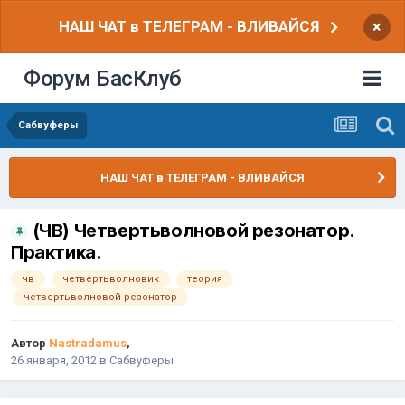
НАШ ЧАТ в ТЕЛЕГРАМ - ВЛИВАЙСЯ
×
Форум БасКлуб
Сабвуферы
НАШ ЧАТ в ТЕЛЕГРАМ - ВЛИВАЙСЯ
(ЧВ) Четвертьволновой резонатор.
Практика.
чв
четвертьволновик
теория
четвертьволновой резонатор
Автор
Nastradamus
,
26 января, 2012
в
Сабвуферы