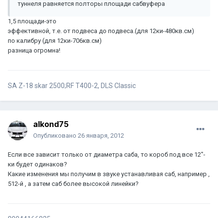
туннеля равняется полторы площади сабвуфера
1,5 площади-это
эффективной, т.е. от подвеса до подвеса.(для 12ки-480кв.см)
по калибру (для 12ки-706кв.см)
разница огромна!
SA Z-18 skar 2500;RF T400-2, DLS Classic
alkond75
Опубликовано
26 января, 2012
Если все зависит только от диаметра саба, то короб под все 12"-
ки будет одинаков?
Какие изменения мы получим в звуке устанавливая саб, например ,
512-й , а затем саб более высокой линейки?