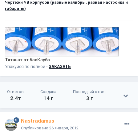
Чертежи ЧВ корпусов (разные калибры, разная настройка и
габариты)
Титанат от БасКлуба
Упакуйся по полной -
ЗАКАЗАТЬ
Ответов
Создана
Последний ответ
2.4т
14 г
3 г
Nastradamus
Опубликовано
26 января, 2012