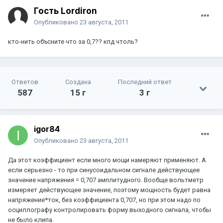
Гость Lordiron
Опубликовано
23 августа, 2011
кто-нить объсните что за 0,7?? кпд чтоль?
Ответов
Создана
Последний ответ
587
15 г
3 г
igor84
Опубликовано
23 августа, 2011
Да этот коэффициент если много мощи намеряют применяют. А
если серьезно - то при синусоидальном сигнале действующее
значение напряжения = 0,707 амплитудного. Вообще вольтметр
измеряет действующее значение, поэтому мощность будет равна
напряжение*ток, без коэффициента 0,707, но при этом надо по
осциллографу контролировать форму выходного сигнала, чтобы
не было клипа.