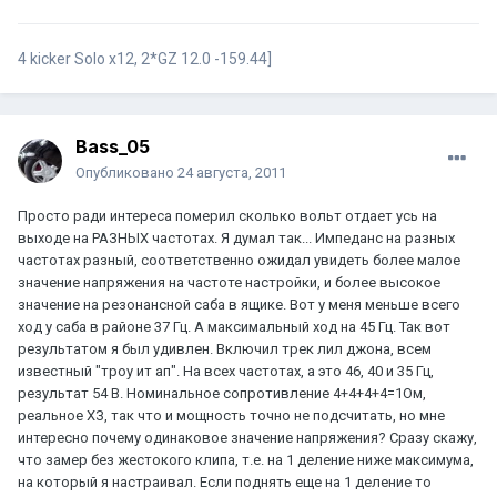
4 kicker Solo x12, 2*GZ 12.0 -159.44]
Bass_05
Опубликовано
24 августа, 2011
Просто ради интереса померил сколько вольт отдает усь на
выходе на РАЗНЫХ частотах. Я думал так... Импеданс на разных
частотах разный, соответственно ожидал увидеть более малое
значение напряжения на частоте настройки, и более высокое
значение на резонансной саба в ящике. Вот у меня меньше всего
ход у саба в районе 37 Гц. А максимальный ход на 45 Гц. Так вот
результатом я был удивлен. Включил трек лил джона, всем
известный "троу ит ап". На всех частотах, а это 46, 40 и 35 Гц,
результат 54 В. Номинальное сопротивление 4+4+4+4=1Ом,
реальное ХЗ, так что и мощность точно не подсчитать, но мне
интересно почему одинаковое значение напряжения? Сразу скажу,
что замер без жестокого клипа, т.е. на 1 деление ниже максимума,
на который я настраивал. Если поднять еще на 1 деление то