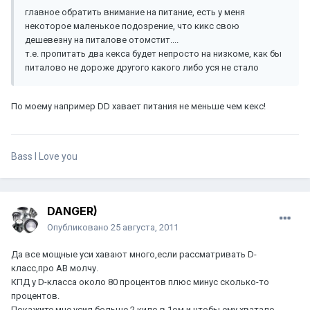
главное обратить внимание на питание, есть у меня
некоторое маленькое подозрение, что кикс свою
дешевезну на питалове отомстит....
т.е. пропитать два кекса будет непросто на низкоме, как бы
питалово не дороже другого какого либо уся не стало
По моему например DD хавает питания не меньше чем кекс!
Bass I Love you
DANGER)
Опубликовано
25 августа, 2011
Да все мощные уси хавают много,если рассматривать D-
класс,про AB молчу.
КПД у D-класса около 80 процентов плюс минус сколько-то
процентов.
Покажите мне усил больше 2 кило в 1ом и чтобы ему хватало