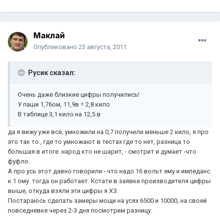
Маклай
Опубликовано
23 августа, 2011
Русик сказал:
Очень даже близкие цифры получились!
У паши 1,76ом, 11,9в = 2,8 кило
В таблице 3,1 кило на 12,5 в
да я вижу уже всё, умножили на 0,7 получили меньше 2 кило, я про
это так то., где то умножают в тестах где то нет, разница то
большая в итоге. народ кто не шарит, - смотрит и думает -что
фуфло.
А про усь этот давно говорили - что надо 16 вольт ему и импеданс
к 1 ому. тогда он работает. Кстати в заявке производителя цифры
выше, откуда взяли эти цифры я ХЗ.
Постараюсь сделать замеры мощи на усях 6500 и 10000, на своей
повседневке через 2-3 дня посмотрим разницу.