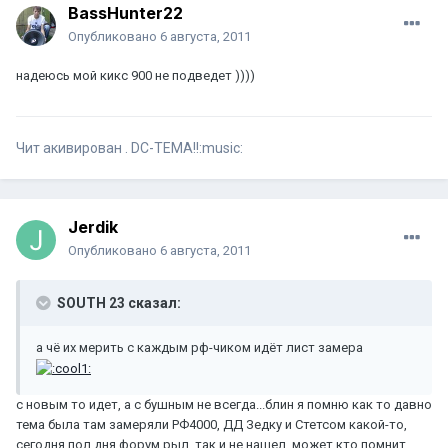
BassHunter22
Опубликовано
6 августа, 2011
надеюсь мой кикс 900 не подведет ))))
Чит акивирован . DC-ТЕМА!!:music:
Jerdik
Опубликовано
6 августа, 2011
SOUTH 23 сказал:
а чё их мерить с каждым рф-чиком идёт лист замера
с новым то идет, а с бушным не всегда...блин я помню как то давно
тема была там замеряли РФ4000, ДД Зедку и Стетсом какой-то,
сегодня пол дня форум рыл, так и не нашел, может кто помнит,