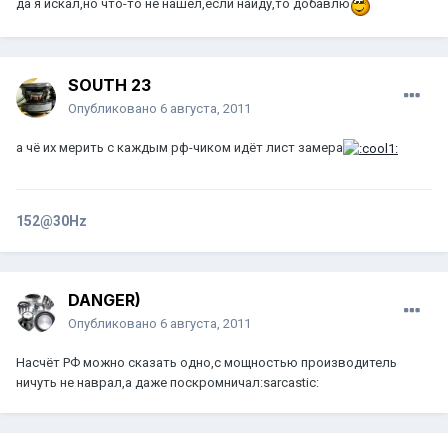
да я искал,но что-то не нашёл,если найду,то добавлю
SOUTH 23
Опубликовано
6 августа, 2011
а чё их мерить с каждым рф-чиком идёт лист замера
152@30Hz
DANGER)
Опубликовано
6 августа, 2011
Насчёт РФ можно сказать одно,с мощностью производитель
ничуть не наврал,а даже поскромничал:sarcastic: