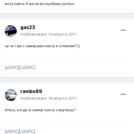
могу найти.Я же не волшебник:pardon:
gas23
Опубликовано
14 августа, 2011
ну чё там с замерами кекса и олимпии?))
[sIGPIC][/sIGPIC]
rambo89
Опубликовано
18 августа, 2011
Илюх, когда ж замер кикса озвучишь?
[sIGPIC][/sIGPIC]