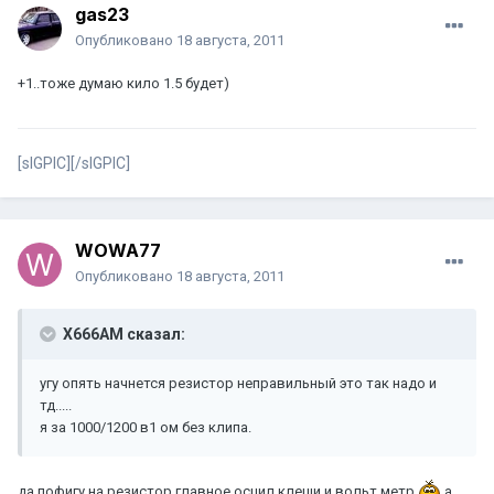
gas23
Опубликовано
18 августа, 2011
+1..тоже думаю кило 1.5 будет)
[sIGPIC][/sIGPIC]
WOWA77
Опубликовано
18 августа, 2011
X666AM сказал:
угу опять начнется резистор неправильный это так надо и
тд.....
я за 1000/1200 в1 ом без клипа.
да пофигу на резистор главное осцил клещи и вольт метр
а