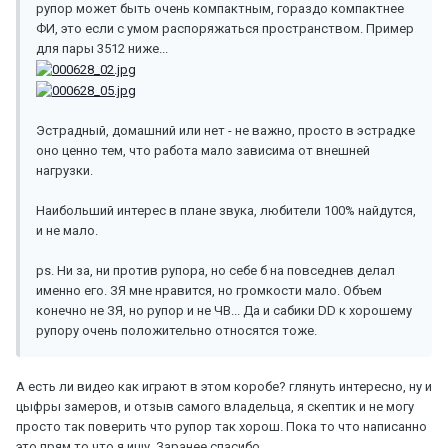
рупор может быть очень компактным, гораздо компактнее
ФИ, это если с умом распоряжаться пространством. Пример
для пары 3512 ниже...
Эстрадный, домашний или нет - не важно, просто в эстрадке
оно ценно тем, что работа мало зависима от внешней
нагрузки.
Наибольший интерес в плане звука, любители 100% найдутся,
и не мало.
ps. Ни за, ни против рупора, но себе б на повседнев делал
именно его. ЗЯ мне нравится, но громкости мало. Объем
конечно не ЗЯ, но рупор и не ЧВ... Да и сабики DD к хорошему
рупору очень положительно относятся тоже.
А есть ли видео как играют в этом коробе? глянуть интересно, ну и
цыфры замеров, и отзыв самого владельца, я скептик и не могу
просто так поверить что рупор так хорош. Пока то что написанно
это прям то что я ищу. Заранее спасибо.