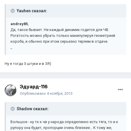
Yauhen сказал:
andrey85
,
Да, такое бывает. Не каждый динамик годится для ЧВ.
Рогатость можно убрать только манипулируя геометрией
короба, и обычно при этом серьезно теряем в отдаче.
_
Ну я тогда 3 штуки и в ЗЯ)
Эдуард-116
Опубликовано
4 ноября, 2013
Shadow сказал:
Большое - ну тк к чв у народа определенно есть тяга, то и к
рупору она будет, пропорции очень близкие... К тому же,