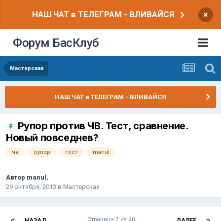
НАШ ЧАТ в ТЕЛЕГРАМ - ВЛИВАЙСЯ
×
Форум БасКлуб
Мастерская
НАШ ЧАТ в ТЕЛЕГРАМ - ВЛИВАЙСЯ
Рупор против ЧВ. Тест, сравнение.
Новый повседнев?
чв
рупор
тест
manul
Автор
manul
,
29 октября, 2013
в
Мастерская
Страница 7 из 40
НАЗАД
ДАЛЕЕ