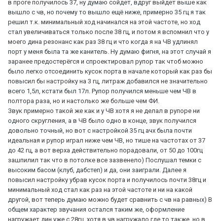
в проге получилось 37, ну думаю сойдет, вдруг выйдет выше как
вышло с чв, но почему то вышло ещё ниже, примерно 35 гц я так
решил т.к. минимальный ход начинался на этой частоте, но ход
стал увеличиваться только после 38 гц, и потом я вспомнил что у
моего дина резонанс как раз 38 гц и что когда я на ЧВ удлинял
порт у меня была та же канитель. Ну думаю фигня, на этот случай я
заранее предостерёгся и спроектировал рупор так чтоб можно
было легко отсоединить кусок порта в начале который как раз бы
повысил бы настройку на 3 гц, литраж добавился не значительно
всего 1,5л, кстати был 17л. Рупор получился меньше чем ЧВ в
полтора раза, но и настолько же больше чем ФИ.
Звук примерно такой же как и у ЧВ хотя я не делал в рупоре ни
одного скругления, а в ЧВ было одно в конце, звук получился
довольно точный, но вот с настройкой 35 гц ачх была почти
идеальная и рупор играл ниже чем ЧВ, но тише на частотах от 37
до 42 гц, а вот верха действительно порадовали, от 50 до 100гц
зашпилил так что в потолке все зазвенело) Послушал темки с
высоким басом (клуб, дабстеп) и да, они заиграли. Далее я
повысил настройку убрав кусок порта и получилось почти 38гц и
минимальный ход стал как раз на этой частоте и ни на какой
другой, вот теперь думаю можно будет сравнить с чв на равных) В
общем характер звучания остался таким же, оформление
нагружает дин уже с 28гц, хотя в чв нагружало где то также, но в