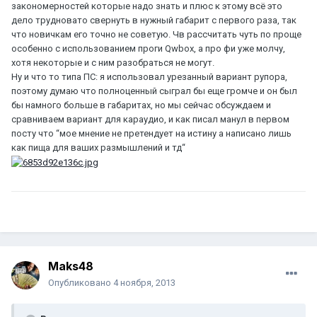
закономерностей которые надо знать и плюс к этому всё это
дело трудновато свернуть в нужный габарит с первого раза, так
что новичкам его точно не советую. Чв рассчитать чуть по проще
особенно с использованием проги Qwbox, а про фи уже молчу,
хотя некоторые и с ним разобраться не могут.
Ну и что то типа ПС: я использовал урезанный вариант рупора,
поэтому думаю что полноценный сыграл бы еще громче и он был
бы намного больше в габаритах, но мы сейчас обсуждаем и
сравниваем вариант для караудио, и как писал манул в первом
посту что “мое мнение не претендует на истину а написано лишь
как пища для ваших размышлений и тд“
Maks48
Опубликовано
4 ноября, 2013