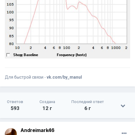
Для быстрой связи -
vk.com/by_manul
Ответов
Создана
Последний ответ
593
12 г
6 г
Andreimark46