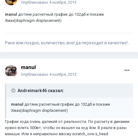
Опубликовано
4 ноября, 2013
manul
дотяни расчетный график до 132дб и покажи
Хмах(diaphragm displacement)
Рано или поздно, количество, всегда переходит в качество!...
manul
Опубликовано
4 ноября, 2013
Andreimark46 сказал:
manul
дотяни расчетный график до 132дб и покажи
Хмах(diaphragm displacement)
График хода очень далекий от реальности. По расчету в динамик
нужно влить 500вт, чтобы он вышел на ход 4см. В реале в разы
меньше. Или я неправильно ввожу:scratch_one-s_head: