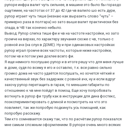
рупоре инфра валит чуть сильнее, в машине это было бы гораздо
ощутимее, на частотах от 37 до 42 где чв валило шо есть дури,
рупор играет чуть тише (незнаю как выразить слово “чуть” –
примерно раза в полтара) но зато выше валит практически без
спада, в ЧВ так конечно небыло.
Вывод: Рупор слегка тише фи и чв на частоте настройки, но зато
громче на верхах, по характеру звучания схоже с чв, только с
ровной ачх (на слух в ДОМЕ). Ну и при одинаковых настройках
рупор играл громче всех частоты, которые ниже настройки,
потом чв и потом уже дохлее всего фи.
Я еще немного послушаю рупор и в итоге решу что для меня лучше
в доме, судя по всему я его и оставлю, т.к. все равно сильно
громко дома не часто удаётся послушать, но хочется чёткий и
качественный звук без задержек с ровной ачх, ну и если вдруг
захочу рупор перетащить в гараж, то меньшие габариты по
отношению к чв мне пойдут в помощ. Еще хочу попробовать
воткнуть в рупор фи трубу как в инструкции для дина фостекс,
поэкспериментировать с длиной и посмотреть на что это
повлияет, так же попробую подкинуть усь помощней, как
попробую расскажу.
Тем кто сомневается скажу так, что по расчётам рупор показался
мне самым сложным оформлением. В рупоре очень много всяких