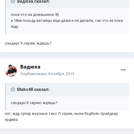
Вадюха сказал:
пока что на домашнюю 8)
а 18хи походу китайцы еще даже и не делали, так что их пока
жду.
сандаун Х серию ждёшь?
Вадюха
Опубликовано
4 ноября, 2013
Maks48 сказал:
сандаун Х серию ждёшь?
нэт, жду супер вкусные тако Л серии, ныне бэдбойс прайдкар
аудива.