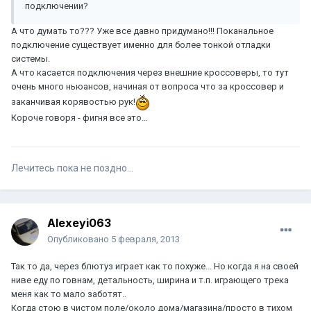
подключении?
А что думать то??? Уже все давно придумано!!! Поканальное
подключение существует именно для более тонкой отладки
системы.
А что касается подключения через внешние кроссоверы, то тут
очень много ньюансов, начиная от вопроса что за кроссовер и
заканчивая корявостью рук!
Короче говоря - фигня все это...
Лечитесь пока не поздно...
Alexeyi063
Опубликовано
5 февраля, 2013
Так то да, через блютуз играет как то похуже... Но когда я на своей
ниве еду по говнам, детальность, ширина и т.п. играющего трека
меня как то мало заботят..
Когда стою в чистом поле/около дома/магазина/просто в тихом