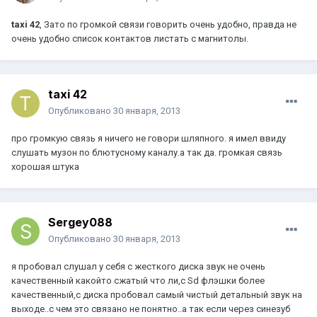
taxi 42
, Зато по громкой связи говорить очень удобно, правда не
очень удобно список контактов листать с магнитолы.
taxi 42
Опубликовано
30 января, 2013
про громкую связь я ничего не говори шляпного. я имел ввиду
слушать музон по блютусному каналу.а так да. громкая связь
хорошая штука
Sergey088
Опубликовано
30 января, 2013
я пробовал слушал у себя с жесткого диска звук не очень
качественный какойто сжатый что ли,с Sd флэшки более
качественный,с диска пробовал самый чистый детальный звук на
выходе..с чем это связано не понятно..а так если через синезуб