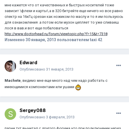
мне кажется что от качественных и быстрых носителей тоже
зависит \флехи и карты\.а в 320 битрейте еще ничего но все равно
спектр на 16кГц срезан как ножиком по маслу и то я им пользуюсь
для ознакомления .а потом если музон цепляет то уже сливаеш
лося в вав.и вот еще побаловаться
http://www.doctorhead.ru/forum/viewtopic.php?f=15&t=7318
Изменено
30 января, 2013
пользователем taxi 42
Edward
Опубликовано
31 января, 2013
Machete
, видимо мне еще много над чем надо работать с
имеющимися компонентами или ушами
Sergey088
Опубликовано
3 февраля, 2013
парни тут вычитал с другого форума что при подключении через