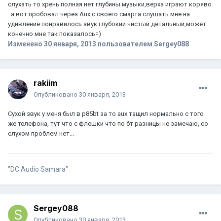
слухать то хрень полная нет глубины музыки,верха играют коряво
..а вот пробовал через Aux с своего смарта слушать мне на
удивление понравилось звук глубокий чистый детальный,может
конечно мне так показалось=)
Изменено
30 января, 2013
пользователем Sergey088
rakiim
Опубликовано
30 января, 2013
Сухой звук у меня был в p85bt за то aux тащил нормально с того
же телефона, тут что с флешки что по бт разницы не замечаю, со
слухом проблем нет...
"DC Audio Samara"
Sergey088
Опубликовано
30 января, 2013