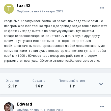
taxi 42
Опубликовано
29 января, 2013
когда был 77 замучился болванки резать привода то не вечны с
лазером а по юсб только мр3.а щас привод редко гоняю все в wav
на флехах и харде.считаю по блютусу слушать муз на этом
аппарате полное извращение.кстати 77 и 80 в звуке друг другу
ничем не уступают все достойно. п.с. хорошая прога для
любителей качать лося.пережовывает любой лосслес напрямую
прямо папками- тотал аудио конвертер.сконнектил тут для пробы
свой кпк i 900 c 80 через коре плеер все работает и плеером
управляется послушал 30 сек и выключил.баловство все ето.
Ответов
Создана
Последний ответ
2.1т
14 г
1 г
Edward
Опубликовано
30 января, 2013