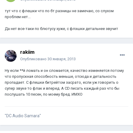
тут что с флешки что по бт разницы не замечаю, со слухом
проблем нет...
Да нет все-таки по блютусу хуже, с флэшки детальнее звучит
rakiim
Опубликовано
30 января, 2013
Ну если **й ломать и он сломается, качество изменяется потому
что пропускная способность меньше, отсюда и детальность
пропадает. С флешки битрейтом засрато, если уж говорить о
супер звуке то флак и вперед. А CD писать каждый раз что бы
послушать 10 песен, по моему бред. ИМХО
"DC Audio Samara"