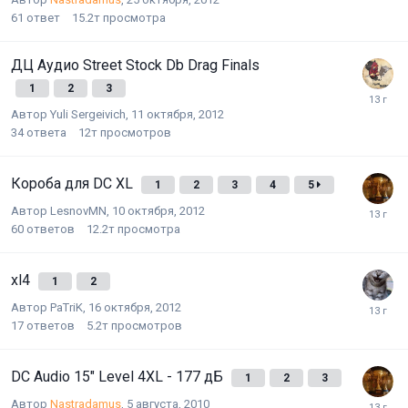
61
ответ
15.2т
просмотра
ДЦ Аудио Street Stock Db Drag Finals
1
2
3
Автор
Yuli Sergeivich
,
11 октября, 2012
34
ответа
12т
просмотров
Короба для DC XL
1
2
3
4
5
Автор
LesnovMN
,
10 октября, 2012
60
ответов
12.2т
просмотра
xl4
1
2
Автор
PaTriK
,
16 октября, 2012
17
ответов
5.2т
просмотров
DC Audio 15" Level 4XL - 177 дБ
1
2
3
Автор
Nastradamus
,
5 августа, 2010