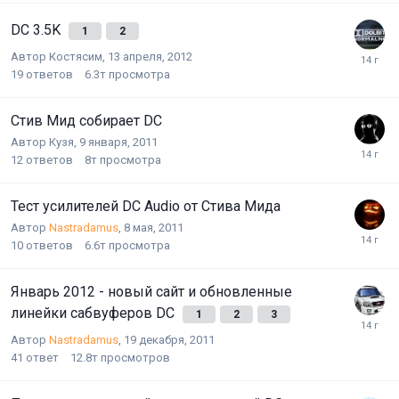
DC 3.5K
1
2
Автор
Костясим
,
13 апреля, 2012
19
ответов
6.3т
просмотра
Стив Мид собирает DC
Автор
Кузя
,
9 января, 2011
12
ответов
8т
просмотра
Тест усилителей DC Audio от Стива Мида
Автор
Nastradamus
,
8 мая, 2011
10
ответов
6.6т
просмотра
Январь 2012 - новый сайт и обновленные
линейки сабвуферов DC
1
2
3
Автор
Nastradamus
,
19 декабря, 2011
41
ответ
12.8т
просмотров