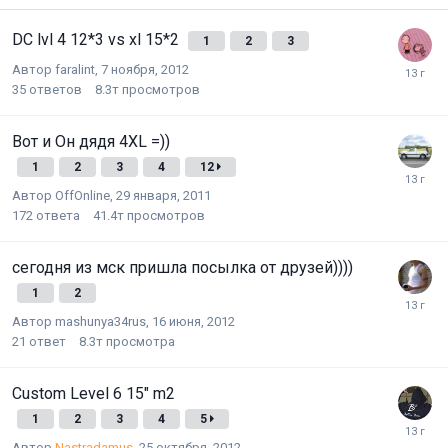
DC lvl 4 12*3 vs xl 15*2
1
2
3
Автор
faralint
,
7 ноября, 2012
35
ответов
8.3т
просмотров
Вот и Он дядя 4XL =))
1
2
3
4
12
Автор
OffOnline
,
29 января, 2011
172
ответа
41.4т
просмотров
сегодня из мск пришла посылка от друзей))))
1
2
Автор
mashunya34rus
,
16 июня, 2012
21
ответ
8.3т
просмотра
Сustom Level 6 15" m2
1
2
3
4
5
Автор
Nastradamus
,
25 октября, 2012