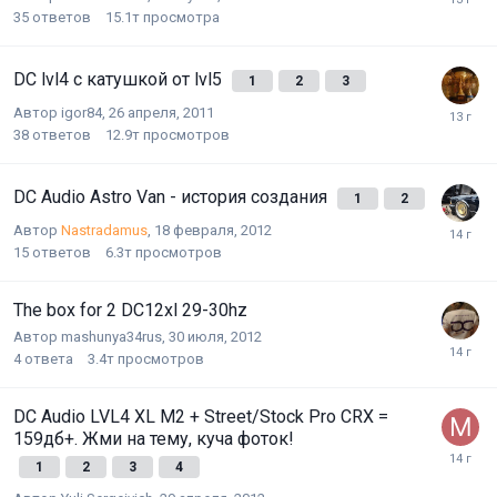
35
ответов
15.1т
просмотра
DC lvl4 с катушкой от lvl5
1
2
3
Автор
igor84
,
26 апреля, 2011
38
ответов
12.9т
просмотров
DC Audio Astro Van - история создания
1
2
Автор
Nastradamus
,
18 февраля, 2012
15
ответов
6.3т
просмотров
The box for 2 DC12xl 29-30hz
Автор
mashunya34rus
,
30 июля, 2012
4
ответа
3.4т
просмотров
DC Audio LVL4 XL M2 + Street/Stock Pro CRX =
159дб+. Жми на тему, куча фоток!
1
2
3
4