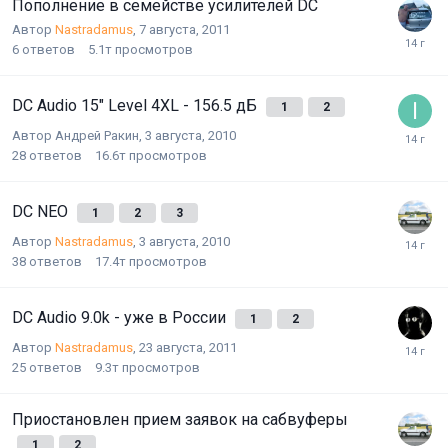
Пополнение в семействе усилителей DC
Автор
Nastradamus
,
7 августа, 2011
6
ответов
5.1т
просмотров
DC Audio 15" Level 4XL - 156.5 дБ
1
2
Автор
Андрей Ракин
,
3 августа, 2010
28
ответов
16.6т
просмотров
DC NEO
1
2
3
Автор
Nastradamus
,
3 августа, 2010
38
ответов
17.4т
просмотров
DC Audio 9.0k - уже в России
1
2
Автор
Nastradamus
,
23 августа, 2011
25
ответов
9.3т
просмотров
Приостановлен прием заявок на сабвуферы
1
2