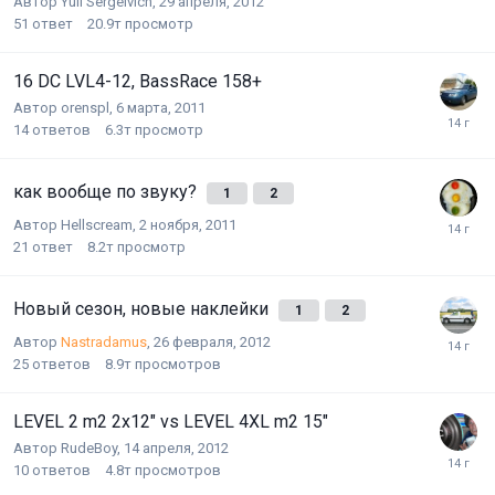
Автор
Yuli Sergeivich
,
29 апреля, 2012
51
ответ
20.9т
просмотр
16 DC LVL4-12, BassRace 158+
Автор
orenspl
,
6 марта, 2011
14
ответов
6.3т
просмотр
как вообще по звуку?
1
2
Автор
Hellscream
,
2 ноября, 2011
21
ответ
8.2т
просмотр
Новый сезон, новые наклейки
1
2
Автор
Nastradamus
,
26 февраля, 2012
25
ответов
8.9т
просмотров
LEVEL 2 m2 2x12" vs LEVEL 4XL m2 15"
Автор
RudeBoy
,
14 апреля, 2012
10
ответов
4.8т
просмотров