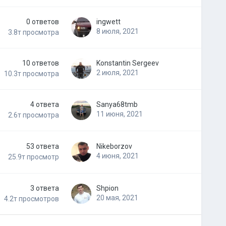
0
ответов
ingwett
8 июля, 2021
3.8т
просмотра
10
ответов
Konstantin Sergeev
2 июля, 2021
10.3т
просмотра
4
ответа
Sanya68tmb
11 июня, 2021
2.6т
просмотра
53
ответа
Nikeborzov
4 июня, 2021
25.9т
просмотр
3
ответа
Shpion
20 мая, 2021
4.2т
просмотров