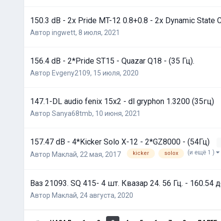
150.3 dB - 2x Pride MT-12 0.8+0.8 - 2x Dynamic State 
Автор
ingwett
,
8 июля, 2021
156.4 dB - 2*Pride ST15 - Quazar Q18 - (35 Гц).
Автор
Evgeny2109
,
15 июля, 2020
147.1-DL audio fenix 15x2 - dl gryphon 1.3200 (35гц)
Автор
Sanya68tmb
,
10 июня, 2021
157.47 dB - 4*Kicker Solo X-12 - 2*GZ8000 - (54Гц)
(и ещё 1 )
kicker
solox
Автор
Маклай
,
22 мая, 2017
Ваз 21093. SQ 415- 4 шт. Квазар 24. 56 Гц. - 160.54 
Автор
Маклай
,
24 августа, 2020