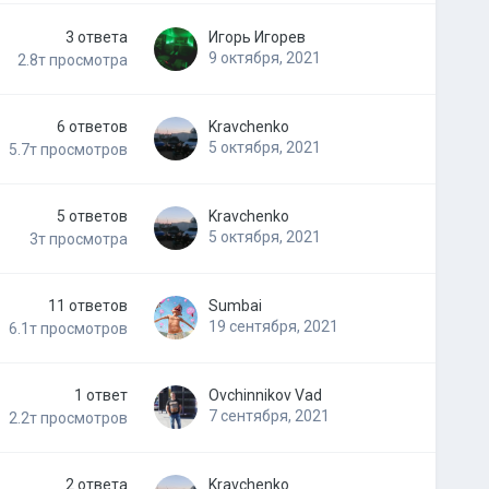
3
ответа
Игорь Игорев
9 октября, 2021
2.8т
просмотра
6
ответов
Kravchenko
5 октября, 2021
5.7т
просмотров
5
ответов
Kravchenko
5 октября, 2021
3т
просмотра
11
ответов
Sumbai
19 сентября, 2021
6.1т
просмотров
1
ответ
Ovchinnikov Vad
7 сентября, 2021
2.2т
просмотров
2
ответа
Kravchenko