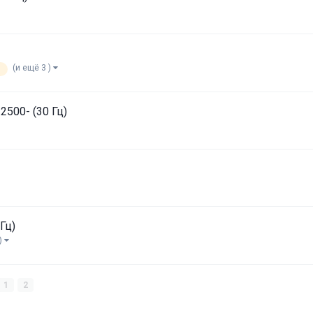
(и ещё 3 )
2500- (30 Гц)
Гц)
)
1
2