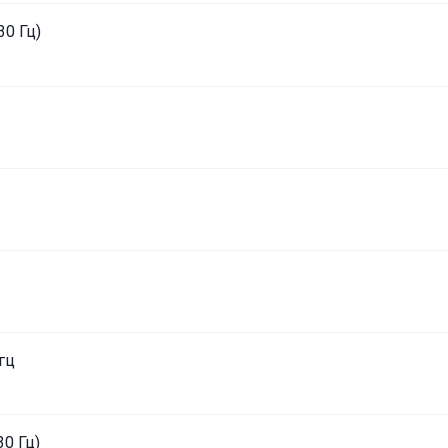
30 Гц)
 гц
30 Гц)