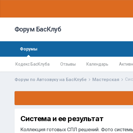
Форум БасКлуб
Форумы
Кодекс БасКлуба
Отзывы
Календарь
Активн
Сис
Форум по Автозвуку на БасКлубе
Мастерская
Система и ее результат
Коллекция готовых СПЛ решений. Фото системы,