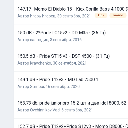
147.17- Momo El Diablo 15 - Kicx Gorilla Bass 4.1000 (
kicx
momo
Автор
Игорь Игорев
,
30 сентября, 2021
150 dB - 2*Pride LC15v2 - DD M3a - (36 Гц)
Автор
салавдин
,
3 сентября, 2016
150.5 dB - Pride ST15 v3 - DST 4500 - (31 Гц)
Автор
Kravchenko
,
30 сентября, 2021
149.1 dB - Pride T12v3 - MD Lab 2500.1
Автор
Sumbai
,
16 сентября, 2020
153.73 db. pride junior pro 15 2 шт и два idol 8000. 52
Автор
Ovchinnikov Vad
,
6 сентября, 2021
152.7 dB - Pride T12v2+Pride S12v3 - Momo D8000- (