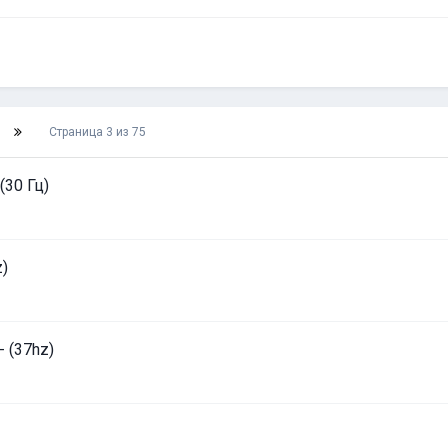
Страница 3 из 75
(30 Гц)
z)
- (37hz)