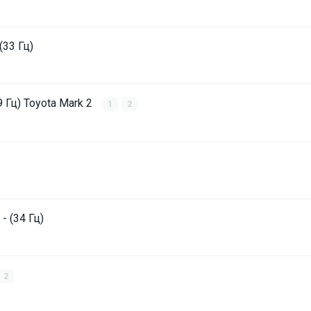
(33 Гц)
9 Гц) Toyota Mark 2
1
2
- (34 Гц)
2