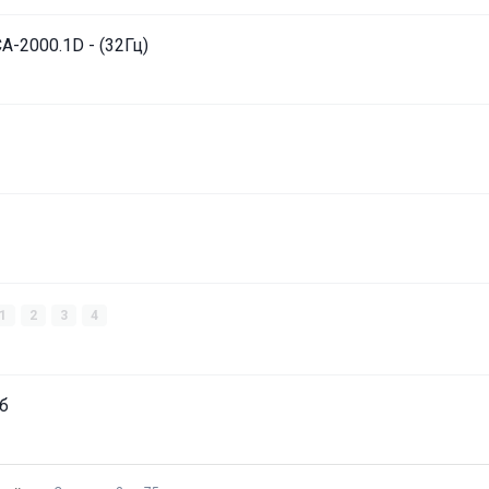
CA-2000.1D - (32Гц)
1
2
3
4
дб