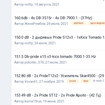
Автор
notfp
,
14 августа, 2021
160.6db - 4x DB-3515r - 4x DB-7900.1 - (37Hz)
alphard
apocalypse
Автор
ЖеняРембов
,
24 июля, 2021
150.0 dB - 2 дырявых Pride S12v3 - 1хKicx Tornado 1.
Автор
notfp
,
24 июля, 2021
151.5 Db-pride s15 v3-kicx tornado 7000.1-35 Hz
Автор
pokotilo_070
,
27 июля, 2021
152.80 dB - 2x PrideT12v2- Усилитель Skar4500 - (29 
(и ещё 2 
pride
skar
Автор
Vovan61
,
27 ноября, 2019
153.49 dB - 2x Pride ST12 - 2x Pride Apollo - (42 Гц)
Автор
koma19rus
,
19 июня, 2021