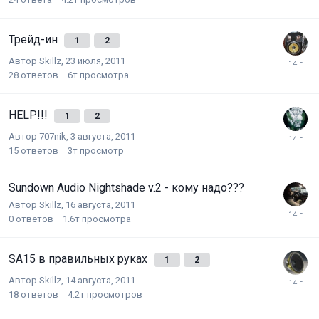
Трейд-ин
1
2
Автор
Skillz
,
23 июля, 2011
28
ответов
6т
просмотра
HELP!!!
1
2
Автор
707nik
,
3 августа, 2011
15
ответов
3т
просмотр
Sundown Audio Nightshade v.2 - кому надо???
Автор
Skillz
,
16 августа, 2011
0
ответов
1.6т
просмотра
SA15 в правильных руках
1
2
Автор
Skillz
,
14 августа, 2011
18
ответов
4.2т
просмотров