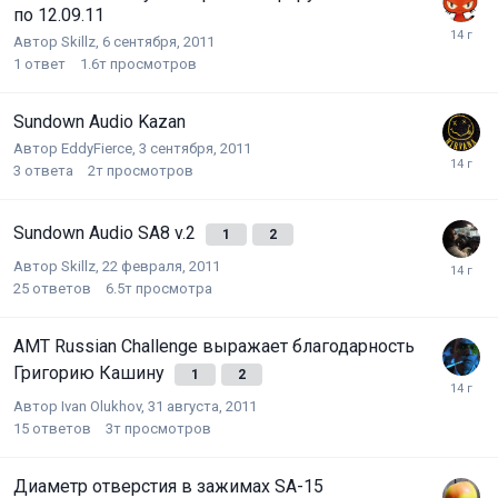
по 12.09.11
Автор
Skillz
,
6 сентября, 2011
1
ответ
1.6т
просмотров
Sundown Audio Kazan
Автор
EddyFierce
,
3 сентября, 2011
3
ответа
2т
просмотров
Sundown Audio SA8 v.2
1
2
Автор
Skillz
,
22 февраля, 2011
25
ответов
6.5т
просмотра
АМТ Russian Challenge выражает благодарность
Григорию Кашину
1
2
Автор
Ivan Olukhov
,
31 августа, 2011
15
ответов
3т
просмотров
Диаметр отверстия в зажимах SA-15