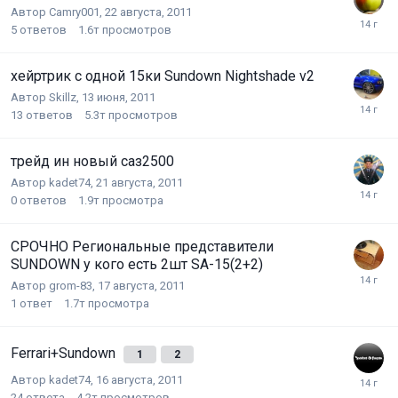
Автор
Camry001
,
22 августа, 2011
5
ответов
1.6т
просмотров
хейртрик с одной 15ки Sundown Nightshade v2
Автор
Skillz
,
13 июня, 2011
13
ответов
5.3т
просмотров
трейд ин новый саз2500
Автор
kadet74
,
21 августа, 2011
0
ответов
1.9т
просмотра
СРОЧНО Региональные представители
SUNDOWN у кого есть 2шт SA-15(2+2)
Автор
grom-83
,
17 августа, 2011
1
ответ
1.7т
просмотра
Ferrari+Sundown
1
2
Автор
kadet74
,
16 августа, 2011
24
ответа
4.2т
просмотров