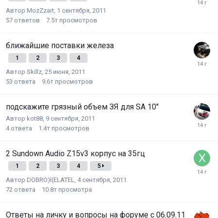
Автор
MozZzart
,
1 сентября, 2011
57
ответов
7.5т
просмотров
ближайшие поставки железа
1
2
3
4
Автор
Skillz
,
25 июня, 2011
53
ответа
9.6т
просмотров
подскажите грязный объем ЗЯ для SA 10"
Автор
kot88
,
9 сентября, 2011
4
ответа
1.4т
просмотров
2 Sundown Audio Z15v3 корпус на 35гц
1
2
3
4
5
Автор
DOBRO)l(ELATEL
,
4 сентября, 2011
72
ответа
10.8т
просмотра
Ответы на личку и вопросы на форуме с 06.09.11