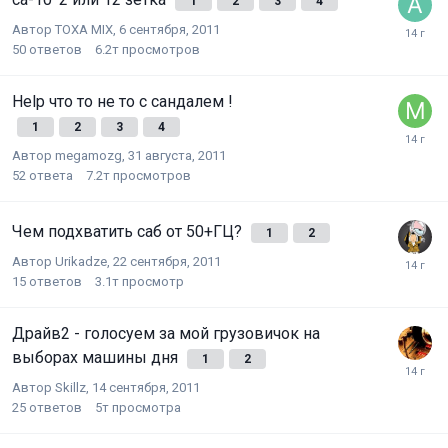
1
2
3
4
Автор
TOXA MIX
,
6 сентября, 2011
50
ответов
6.2т
просмотров
Help что то не то с сандалем !
1
2
3
4
Автор
megamozg
,
31 августа, 2011
52
ответа
7.2т
просмотров
Чем подхватить саб от 50+ГЦ?
1
2
Автор
Urikadze
,
22 сентября, 2011
15
ответов
3.1т
просмотр
Драйв2 - голосуем за мой грузовичок на
выборах машины дня
1
2
Автор
Skillz
,
14 сентября, 2011
25
ответов
5т
просмотра