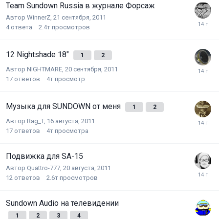
Team Sundown Russia в журнале Форсаж
Автор
WinnerZ
,
21 сентября, 2011
4
ответа
2.4т
просмотров
12 Nightshade 18"
1
2
Автор
NIGHTMARE
,
20 сентября, 2011
17
ответов
4т
просмотр
Музыка для SUNDOWN от меня
1
2
Автор
Rag_T
,
16 августа, 2011
17
ответов
4т
просмотра
Подвижка для SA-15
Автор
Quattro-777
,
20 августа, 2011
12
ответов
2.6т
просмотров
Sundown Audio на телевидении
1
2
3
4